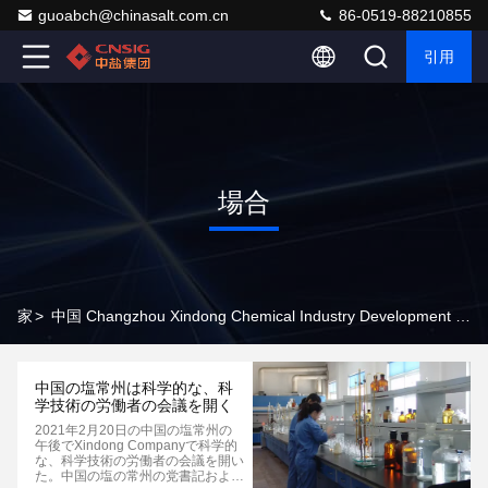
guoabch@chinasalt.com.cn
86-0519-88210855
引用
場合
家
>
中国 Changzhou Xindong Chemical Industry Development Co., Ltd. Company Cases
中国の塩常州は科学的な、科
学技術の労働者の会議を開く
2021年2月20日の中国の塩常州の
午後でXindong Companyで科学的
な、科学技術の労働者の会議を開い
た。中国の塩の常州の党書記および