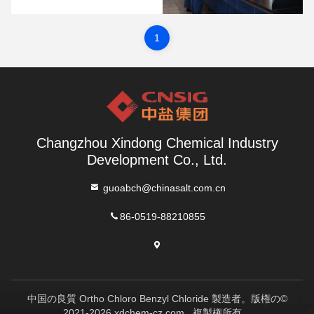
東梁総務部長、懲戒委員会Wan
Xiuchun、DeputyのGeneral
Managers Tao Wenping、Gu
Liujie、Xu Jiahong、Union
1
Chairman代理党書記および秘書は
およびLiu Borong、Xindong
CompanyタンShikai Assistant
General Managerの総務部長および
技術センターの洪Sifangの専門家お
よびすべてのスタッフ会合に出席し
た。タオWenping副部長会合...
Changzhou Xindong Chemical Industry
Development Co., Ltd.
guoabch@chinasalt.com.cn
86-0519-88210855
中国の良質 Ortho Chloro Benzyl Chloride 製造者。版権の©
2021-2026 xdchem-cz.com . 複製権所有。