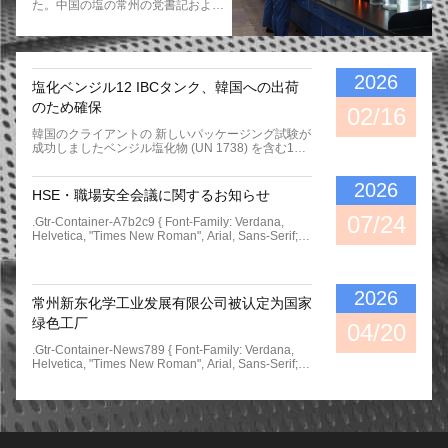
た。中国の塩の常州の党書記および
東梁総務部長、懲戒委員会Wan
Xiuchun、DeputyのGeneral
Managers Tao Wenping、Gu
Liujie、Xu Jiahong、Union
Chairman代理党書記および秘書は
2026
塩化ベンジル12 IBCタンク、韓国への出荷
およびLiu Borong、Xindong
CompanyタンShikai Assistant
のため確保
02/16
General Managerの総務部長および
技術センターの洪Sifangの専門家お
韓国のクライアントの 新しいパッケージング試験が
よびすべてのスタッフ会合に出席し
成功しましたベンジル塩化物 (UN 1738) を含む12
た。タオWenping副部長会合で司
個のIBCタンクのコンテナを満載し,専門家によって
会した。会社の技術センター、赤の
確保され,輸出のために準備されています.この効率
2026
広場の専門家そして関連したリーダ
的なソリューションは 荷物の安全性を向上させます
HSE・職場安全会議に関するお知らせ
ーのスピーチを注意深く聞くことの
私たちは各輸送品の品質と信頼性を保証することに
後、科学的な、科学技術の労働者の
コミットしています
07/24
.gtr-Container-A7b2c9 { Font-Family: Verdana,
会議の保有物が十分に科学的な、科
Helvetica, "Times New Roman", Arial, Sans-Serif;
学技術の仕事、科学的な、技術的な
Color: #333333; Line-Height: 1.6; Padding: 20px;
人員への会社の注意そして注意反映
Margin: 0; Box-Sizing: Border-Box; Max-Width:
することを、東梁は会社の党委員会
100%; Overflow-X: Hidden; } .gtr-Container-A7b2c9
の秘書および総務部長指摘した。技
.gtr-Title-A7b2c9 { Font-Size: 18px; Font-Weight:
2026
術センターの僚友のほとんどはプロ
常州新东化学工业发展有限公司被认定为国家
Bold; Color: #0000FF; Margin-Bottom: 20px; Text-
セスが育つことを必要とする若者達
Align: Left; Padding-Bottom: 8px; Border-Bottom:
绿色工厂
04/20
である。彼らは古い僚友からの多く
2px Solid #0000FF; Display: Block; } .gtr-Container-
を学び理想および責任を持たなけれ
A7b2c9 .gtr-Subtitle-A7b2c9 { Font-Size: 16px;
.gtr-Container-News789 { Font-Family: Verdana,
ばならない。彼はまた技術センター
Font-Weight: Bold; Color: #0000FF; Margin-Top:
Helvetica, "Times New Roman", Arial, Sans-Serif;
の過去および今後の作業に大志を断
30px; Margin-Bottom: 15px; Text-Align: Left;
Color: #333; Line-Height: 1.6; Padding: 16px; Max-
言し、置いた。中国の塩常州の科学
Padding-Left: 10px; Border-Left: 4px Solid
Width: 800px; Margin: 0 Auto; } .gtr-Container-
的な、科学技術の仕事が時の開発に
#0000FF; Display: Block; } .gtr-Container-A7b2c9
News789 .gtr-Title { Font-Size: 18px; Font-Weight:
合わせるべきであることを東梁は指
.gtr-Paragraph-A7b2c9 { Font-Size: 14px; Margin-
Bold; Color: #0000FF; Margin-Bottom: 24px; Text-
摘したり独立した革新および独立し
Bottom: 15px; Text-Align: Left !important; Word-
Align: Left; } .gtr-Container-News789 P { Font-Size:
た研究開発のために努力し、絶えず
Break: Normal; Overflow-Wrap: Normal; } @media