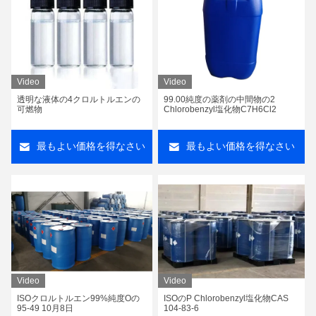
Video
Video
透明な液体の4クロルトルエンの
99.00純度の薬剤の中間物の2
可燃物
Chlorobenzyl塩化物C7H6Cl2
最もよい価格を得なさい
最もよい価格を得なさい
Video
Video
ISOクロルトルエン99%純度Oの
ISOのP Chlorobenzyl塩化物CAS
95-49 10月8日
104-83-6