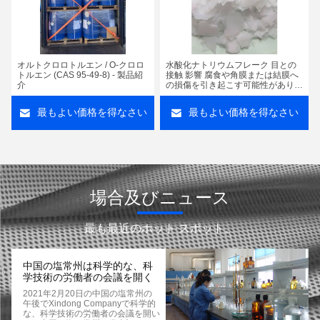
オルトクロロトルエン / O-クロロ
水酸化ナトリウムフレーク 目との
トルエン (CAS 95-49-8) - 製品紹
接触 影響 腐食や角膜または結膜へ
介
の損傷を引き起こす可能性がありま
す。融点 318 °C 化学式 NaOH
最もよい価格を得なさい
最もよい価格を得なさい
場合及びニュース
最も最近のホット スポット。
中国の塩常州は科学的な、科
学技術の労働者の会議を開く
2021年2月20日の中国の塩常州の
午後でXindong Companyで科学的
な、科学技術の労働者の会議を開い