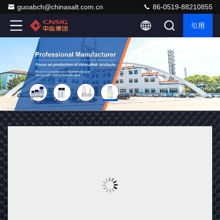
guoabch@chinasalt.com.cn
86-0519-88210855
引用