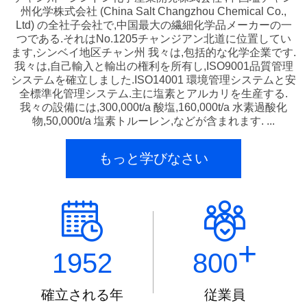
州化学株式会社 (China Salt Changzhou Chemical Co.,
Ltd) の全社子会社で,中国最大の繊細化学品メーカーの一
つである.それはNo.1205チャンジアン北道に位置してい
ます,シンベイ地区チャン州 我々は,包括的な化学企業です.
我々は,自己輸入と輸出の権利を所有し,ISO9001品質管理
システムを確立しました.ISO14001 環境管理システムと安
全標準化管理システム.主に塩素とアルカリを生産する.
我々の設備には,300,000t/a 酸塩,160,000t/a 水素過酸化
物,50,000t/a 塩素トルーレン,などが含まれます. ...
もっと学びなさい
+
1952
800
確立される年
従業員