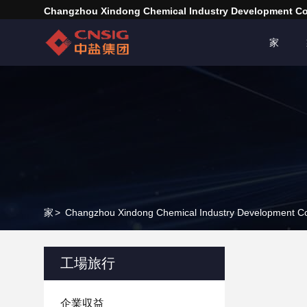
Changzhou Xindong Chemical Industry Development Co.
家
家
>
Changzhou Xindong Chemical Industry Development 
工場旅行
企業収益