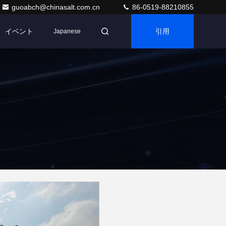
guoabch@chinasalt.com.cn
86-0519-88210855
イベント
引用
Japanese