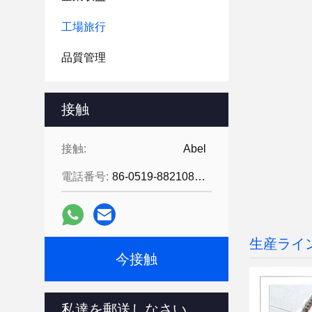
工場旅行
品質管理
接触
接触:
Abel
電話番号:
86-0519-88210855
生産ライ
今接触
私達を郵送しなさい