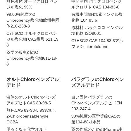
無色液体 オーソクロロ ベン
中間産物 パラクロロベンジ
ジル塩化 99%
ルクロリド CAS 104-83-6
99.00%純度の2
有機中間物4塩素ベンジル塩
Chlorobenzyl塩化物欧州共同
化物 104 83 6
体210-258-8
原材料 パラクロロ ベンジル
C7H6Cl2 オルホクロロベン
塩化物 ISO9001
ジル塩化物 CAS番号 611 19
C7H6Cl2 CAS 104 83 6アル
8
ファDichlorotoluene
薬学の殺虫剤のO
Chlorobenzyl塩化物611-19-
8
オルトChloroベンズアル
パラグラフのChloroベン
デヒド
ズアルデヒド
液体のオルトChloroベンズ
白い固体パラグラフの
アルデヒドCAS 89-98-5
ChloroベンズアルデヒドEN
203-247-4
無色CAS 89-98-5 99%無し
2-Chlorobenzaldehyde
99%純度の医学等級CASの
OCBA
第104-88-1水晶
明るくなる化学オルト
薬の作成のためのPharma中