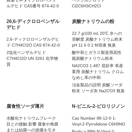
農薬 2,4-ダイクロロベンザ
ベンジルクロリド
ルデヒド CAS番号 874-42-0
Cl2C6H3CH2Cl
26,6-ディクロロベンザル
炭酸ナトリウムの粉
デヒド
22.7 g/100 mL 20℃ 水への
2,6-ディクロロベンザルデヒ
溶解度 炭酸ナトリウム粉末
ド C7H4CI2O CAS 874-42-0
pH 11.6 0.1 M溶液 無臭
2塩化ベンザルデヒド
酸中和とガラス製造用高性
C7H4CI2O UN 3261 化学物
能炭酸ナトリウム粉末
質
NA2CO3 1.487 屈折率 革産
業用 炭酸ナトリウム クロム
なめし革の中和
冶金製品の説明 炭酸ソーダ
粉末 ソーダ灰 Na2CO3 無臭
腐食性ソーダ薄片
N-ビニル-2-ピロリジノン
水酸化ナトリウムフレーク
Cas Number 88-12-0 1-
目との接触 影響 腐食や角膜
Vinyl-2-Pyrrolidone C6H9NO
または結膜への損傷を引き
Purity ≥ 99% N-Vinyl-2-