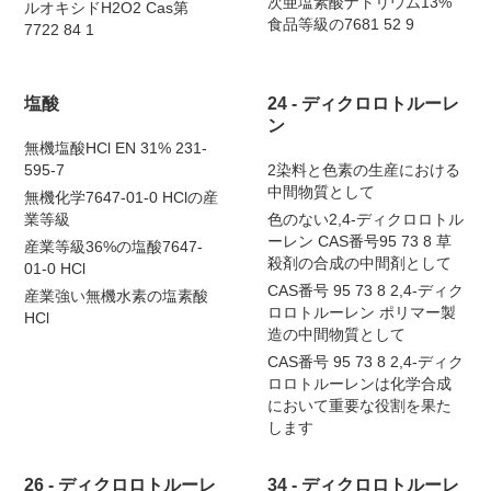
次亜塩素酸ナトリウム13%
ルオキシドH2O2 Cas第
食品等級の7681 52 9
7722 84 1
塩酸
24 - ディクロロトルーレ
ン
無機塩酸HCl EN 31% 231-
595-7
2染料と色素の生産における
中間物質として
無機化学7647-01-0 HClの産
業等級
色のない2,4-ディクロロトル
ーレン CAS番号95 73 8 草
産業等級36%の塩酸7647-
殺剤の合成の中間剤として
01-0 HCl
CAS番号 95 73 8 2,4-ディク
産業強い無機水素の塩素酸
ロロトルーレン ポリマー製
HCl
造の中間物質として
CAS番号 95 73 8 2,4-ディク
ロロトルーレンは化学合成
において重要な役割を果た
します
26 - ディクロロトルーレ
34 - ディクロロトルーレ