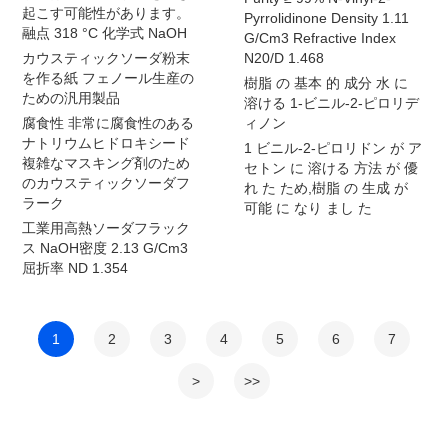
起こす可能性があります。
Pyrrolidinone Density 1.11
融点 318 °C 化学式 NaOH
G/Cm3 Refractive Index
カウスティックソーダ粉末
N20/D 1.468
を作る紙 フェノール生産の
樹脂 の 基本 的 成分 水 に
ための汎用製品
溶ける 1-ビニル-2-ピロリデ
腐食性 非常に腐食性のある
ィノン
ナトリウムヒドロキシード
1 ビニル-2-ピロリドン が ア
複雑なマスキング剤のため
セトン に 溶ける 方法 が 優
のカウスティックソーダフ
れ た ため,樹脂 の 生成 が
ラーク
可能 に なり まし た
工業用高熱ソーダフラック
ス NaOH密度 2.13 G/Cm3
屈折率 ND 1.354
1
2
3
4
5
6
7
>
>>