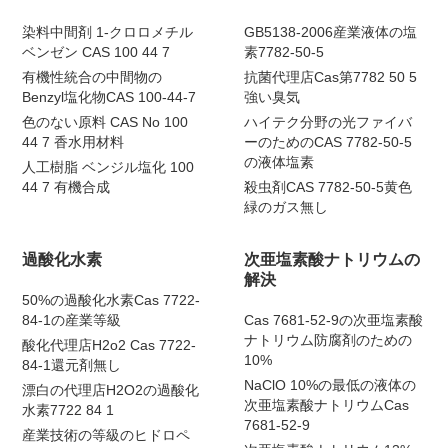
染料中間剤 1-クロロメチル
GB5138-2006産業液体の塩
ベンゼン CAS 100 44 7
素7782-50-5
有機性統合の中間物の
抗菌代理店Cas第7782 50 5
Benzyl塩化物CAS 100-44-7
強い臭気
色のない原料 CAS No 100
ハイテク分野の光ファイバ
44 7 香水用材料
ーのためのCAS 7782-50-5
の液体塩素
人工樹脂 ベンジル塩化 100
44 7 有機合成
殺虫剤CAS 7782-50-5黄色
緑のガス無し
過酸化水素
次亜塩素酸ナトリウムの
解決
50%の過酸化水素Cas 7722-
84-1の産業等級
Cas 7681-52-9の次亜塩素酸
ナトリウム防腐剤のための
酸化代理店H2o2 Cas 7722-
10%
84-1還元剤無し
NaClO 10%の最低の液体の
漂白の代理店H2O2の過酸化
次亜塩素酸ナトリウムCas
水素7722 84 1
7681-52-9
産業技術の等級のヒドロペ