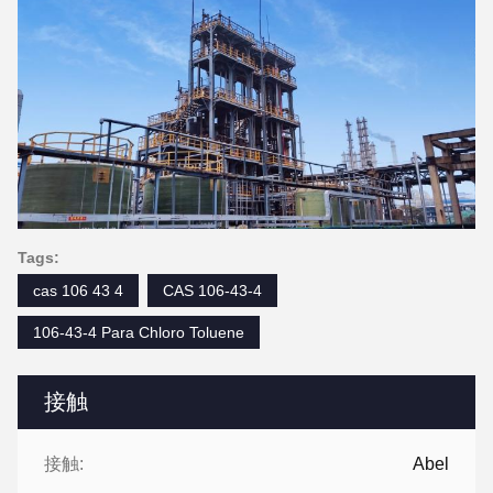
Tags:
cas 106 43 4
CAS 106-43-4
106-43-4 Para Chloro Toluene
接触
接触:
Abel