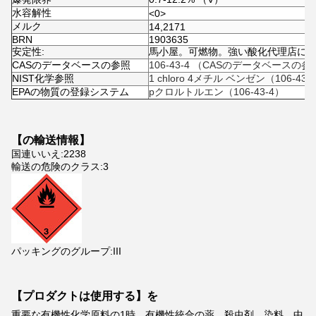
水容解性
<0>
メルク
14,2171
BRN
1903635
安定性:
馬小屋。可燃物。強い酸化代理店に
CASのデータベースの参照
106-43-4 （CASのデータベースの参
NIST化学参照
1 chloro 4メチル ベンゼン（106-43-
EPAの物質の登録システム
pクロルトルエン（106-43-4）
【の輸送情報】
国連いいえ:2238
輸送の危険のクラス:3
パッキングのグループ:III
【プロダクトは使用する】を
重要な有機性化学原料の1時、有機性統合の薬、殺虫剤、染料、中