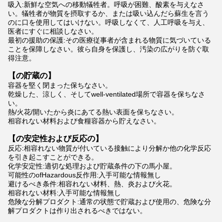
吸入:新鮮な空気への移動犠牲者。呼吸が困難、酸素を与えなさ
い。犠牲者が物質を摂取するか、または吸い込んだら蘇生を言う
のに口を使用してはいけない。呼吸しなくて、人工呼吸を与え、
医者にすぐに相談しなさい。
最初の援助の保護:その医療従事者が含まれる物質に気づいている
ことを保障しなさい。彼ら自身を保護し、汚染の広がりを防ぐ取
得注意。
【の貯蔵の】
容器を堅く閉まった保ちなさい。
乾燥した、涼しく、そしてwell-ventilated場所で容器を保ちなさ
い。
熱/火花/開いたから炎にあてる熱い表面を保ちなさい。
相容れない材料および食糧容器から貯えなさい。
【の安定性および反応の】
反応:相容れない物質が付いている接触により分解か他の化学反応
を引き起こすことができる。
化学安定性:適切な処理および貯蔵条件の下の馬小屋。
可能性のofHazardous反作用:入手可能な情報無し
避けるべき条件:相容れない材料、熱、炎および火花。
相容れない材料:入手可能な情報無し
危険な分解プロダクト:通常の状態で貯蔵および使用の、危険な分
解プロダクトは作り出されるべきではない。