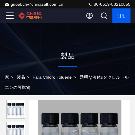
guoabch@chinasalt.com.cn
86-0519-88210855
引用
製品
家
>
製品
>
Para Chloro Toluene
>
透明な液体の4クロルトル
エンの可燃物