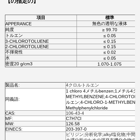
【の指定の】
項目
標準
無色の透明な液体
APPERANCE
純度
≥ 99.70
トルエン
≤ 0.05
3-CHLOROTOLUENE
≤ 0.15
2-CHLOROTOLUENE
≤ 0.15
不揮発性
≤ 0.02
水
≤ 0.05
密度20 g/cm3
1.070-1.075
製品名:
4クロルトルエン
1 chloro 4メチルbenzen;1メチル4
METHYLBENZENE;4-CHLOROT
同義語:
ルエン;4-CHLORO-1-METHYLBENZENE;
Methylphenylchloride
CAS:
106-43-4
MF:
C7H7Cl
MW:
126.58
EINECS:
203-397-0
ピリジン
;
分析化学
;
alkyl塩化物
;
中間殺