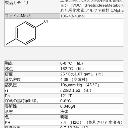
土壌分析のための揮発有機化合物の
製品カテゴリ:
ョン（VOC）
;
Pesticides&Metabolites
れた炭化水素
;
アルファ種類
;
CAlphabe
ファイルMolの:
106-43-4.mol
融点
6-8 °C （lit.）
沸点
162 °C （lit.）
密度
25 °Cの1.07 g/mL （lit.）
蒸気密度
4.38 （空気対）
蒸気圧
10のmm Hg （45 °C）
n
20/D
1.52 （lit.）
r.i.
Fp
121 °F
貯蔵の臨時雇用者。
0-6°C
容解性
0.040g/l
形態
液体
色
明確
7.4 （H2O） （飽和させた水溶液）
PH
爆発限界
0.7-12.2% （V）