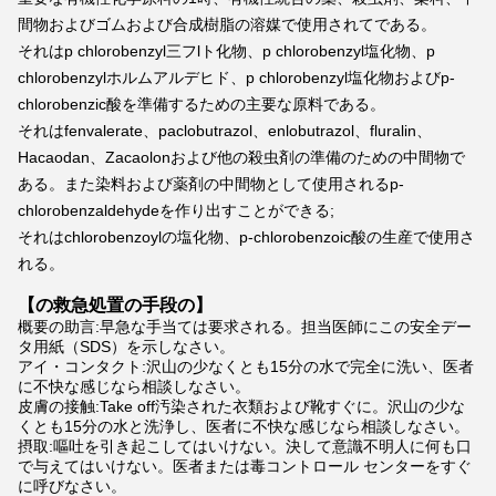
間物およびゴムおよび合成樹脂の溶媒で使用されてである。
それはp chlorobenzyl三フlト化物、p chlorobenzyl塩化物、p 
chlorobenzylホルムアルデヒド、p chlorobenzyl塩化物およびp-
chlorobenzic酸を準備するための主要な原料である。
それはfenvalerate、paclobutrazol、enlobutrazol、fluralin、
Hacaodan、Zacaolonおよび他の殺虫剤の準備のための中間物で
ある。また染料および薬剤の中間物として使用されるp-
chlorobenzaldehydeを作り出すことができる;
それはchlorobenzoylの塩化物、p-chlorobenzoic酸の生産で使用さ
れる。
【の救急処置の手段の】
概要の助言:早急な手当ては要求される。担当医師にこの安全デー
タ用紙（SDS）を示しなさい。
アイ・コンタクト:沢山の少なくとも15分の水で完全に洗い、医者
に不快な感じなら相談しなさい。
皮膚の接触:Take off汚染された衣類および靴すぐに。沢山の少な
くとも15分の水と洗浄し、医者に不快な感じなら相談しなさい。
摂取:嘔吐を引き起こしてはいけない。決して意識不明人に何も口
で与えてはいけない。医者または毒コントロール センターをすぐ
に呼びなさい。