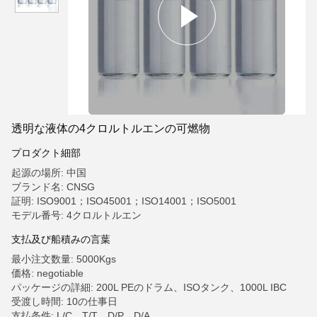
透明な液体の4クロルトルエンの可燃物
プロダクト細部
起源の場所: 中国
ブランド名: CNSG
証明: ISO9001；ISO45001；ISO14001；ISO5001
モデル番号: 4クロルトルエン
支払及び船積みの言葉
最小注文数量: 5000Kgs
価格: negotiable
パッケージの詳細: 200L PEのドラム、ISOタンク、1000L IBC
受渡し時間: 10の仕事日
支払条件: L/C、T/T、D/P、D/A