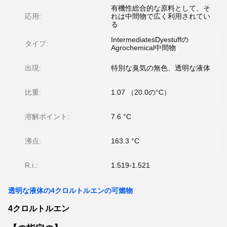
有機性総合的な原料として、そ
応用:
れは中間物で広く利用されてい
る
IntermediatesDyestuffの
タイプ:
Agrochemical中間物
出現:
特別な臭気の無色、透明な液体
比重:
1.07 （20.0の°C）
溶解ポイント:
7.6 °C
沸点:
163.3 °C
R.i.:
1.519-1.521
透明な液体の4クロルトルエンの可燃物
4クロルトルエン