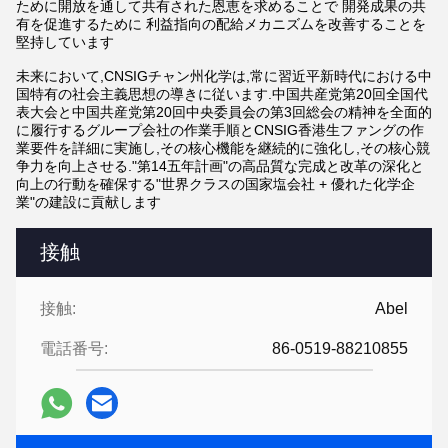
ために開放を通して共有された恩恵を求めることで 開発成果の共
有を促進するために 利益指向の配給メカニズムを改善することを
堅持しています
未来において,CNSIGチャン州化学は,常に習近平新時代における中
国特有の社会主義思想の導きに従います.中国共産党第20回全国代
表大会と中国共産党第20回中央委員会の第3回総会の精神を全面的
に履行するグループ会社の作業手順とCNSIG香港生ファングの作
業要件を詳細に実施し,その核心機能を継続的に強化し,その核心競
争力を向上させる."第14五年計画"の高品質な完成と改革の深化と
向上の行動を確保する"世界クラスの国家塩会社 + 優れた化学企
業"の建設に貢献します
接触
接触:
Abel
電話番号:
86-0519-88210855