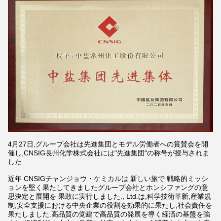
4月27日,グループ会社は先進集団とモデル労働者への賞賛会を開
催し,CNSIG長州化学株式会社には"先進集団"の称号が授与されま
した.
近年 CNSIGチャンジョウ・ケミカルは 新しい旅で 戦略的ミッシ
ョンを堅く果たしてきましたグループ会社とホンシファングの意
思決定と展開を 果敢に実行しました., Ltd.は,科学技術革新,産業規
制,安全支援における中央企業の役割を効果的に果たし,社会責任を
果たしました.高品質の党建で高品質の発展を導く経済の基盤を強