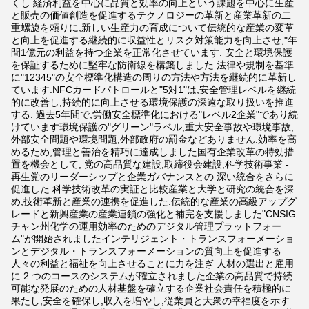
くし 経済利益を中心に品質と効率の向上という課題を中心に生産
と販売の価値創造を促進するテクノロジーの革新と産業革新の二
重螺旋を頼りに,新しい生産力の育成について伝統的な産業の変革
と向上を促進する継続的に収益性とリスク対策能力を向上させ,"年
間1億元の利益を持つ企業を正常化させています. 安全と環境保護
を保証するために堅牢な防衛線を構築しました.法律や規制を基準
に"12345"の安全標準化構造の周りの方法や方法を継続的に革新し
ています.NFCカードパトロールと"5対1"は,安全管理レベルを継続
的に改善し,持続的に向上させる環境保護の深遠な取り扱いを推進
する. 過去5年間で,労働安全標準化における"レベル2企業"であり続
けています環境保護の"グリーン"ラベル,重大安全事故や環境事故,
外部安全問題や環境問題,外部政府の罰金などありません.効率を高
めるため,管理と善治を精巧に達成しました国有企業改革の特効措
置を機会として, 党の高品質な建設,取締役会建設,科学技術事業 -
再生党のリーダーシップと企業ガバナンスとの 深い統合をさらに
促進した.科学技術改革の実証と比較産業と大学と研究の統合を深
め,技術革新と産業の連携を促進した.伝統的な産業の高級アップグ
レードと新興産業の産業連鎖の強化と補完を支援しました"CNSIG
チャン州化学の運用効率のためのデジタル管理プラットフォー
ム"が開始されましたインテリジェント・トランスフォーメーショ
ンとデジタル・トランスフォーメーションの質向上を促進する
人々の利益と福祉を向上させることに力を注ぎ 人材の選出と雇用
に 2 つのコースのシステムが確立されました企業の高品質で持続
可能な発展のための人材基盤を確立する企業社会責任を積極的に
果たし,安全を確保し,収入を増やし,従業員と大衆の幸福度を示す