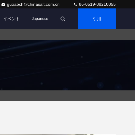
guoabch@chinasalt.com.cn
86-0519-88210855
イベント
引用
Japanese