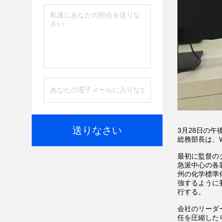
送りなさい
3月28日の
総務部長は、W
最初に監督の
急派中心の各
州の化学標準
強するように
行する。
会社のリーダ
任を圧縮した