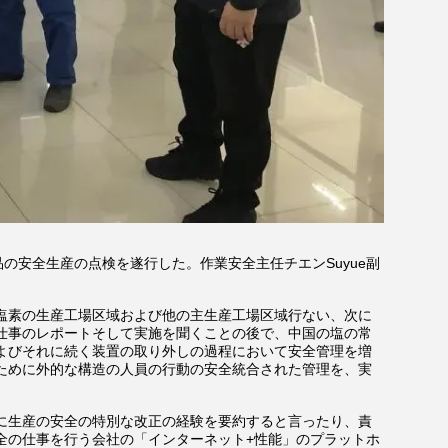
の安全生産の点検を遂行した。作業安全主任チエンSuyue副
塩素の生産工場区域および他の主生産工場区域行ない、次に
仕事のレポートそして実施を聞くことの後で、中国の塩の常
よびそれに続く装置の取り外しの過程において安全管理を増
ために外的な構造の人員の行動の安全統合された管理を、実
に生産の安全の特別な改正の経験を要約すると言ったり、責
全の仕事を行う会社の「インターネット+性能」のプラットホ