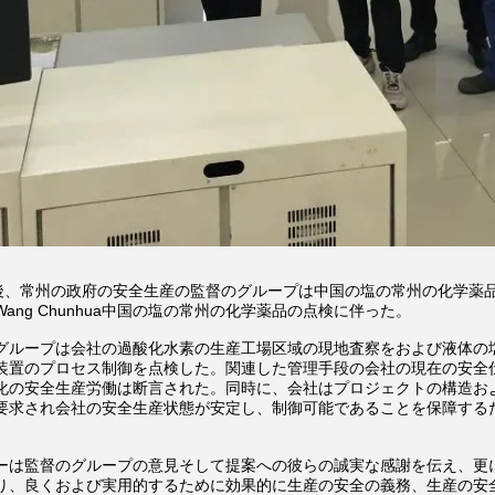
午後、常州の政府の安全生産の監督のグループは中国の塩の常州の化学薬品
ang Chunhua中国の塩の常州の化学薬品の点検に伴った。
グループは会社の過酸化水素の生産工場区域の現地査察をおよび液体の
装置のプロセス制御を点検した。関連した管理手段の会社の現在の安全
化の安全生産労働は断言された。同時に、会社はプロジェクトの構造お
要求され会社の安全生産状態が安定し、制御可能であることを保障する
ーは監督のグループの意見そして提案への彼らの誠実な感謝を伝え、更
り、良くおよび実用的するために効果的に生産の安全の義務、生産の安