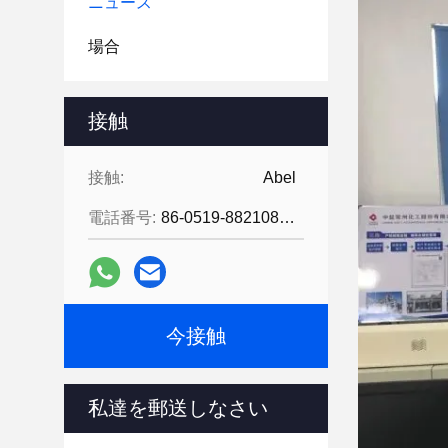
ニュース
場合
接触
接触:
Abel
電話番号:
86-0519-88210855
今接触
私達を郵送しなさい