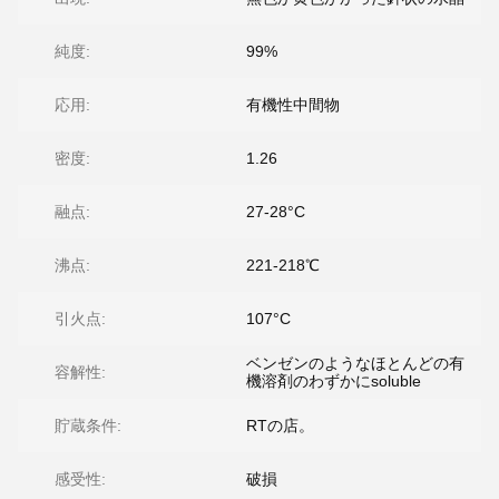
純度:
99%
応用:
有機性中間物
密度:
1.26
融点:
27-28°C
沸点:
221-218℃
引火点:
107°C
ベンゼンのようなほとんどの有
容解性:
機溶剤のわずかにsoluble
貯蔵条件:
RTの店。
感受性:
破損