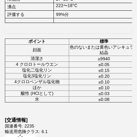
222〜18°C
沸点
評価する
99%分
ポイント
標準
色のないまたは黄色いアシキュラ
顔面
結晶
清潔さ
≥9940
4 クロロトールウエン
≤0.05
塩化二塩化リン
≤0.15
塩化3塩化リン
≤0.20
4クロロベンザル塩化物
≤0.10
ほか
≤0.10
酸性 (HClとして)
≤0.03
水
≤0.08
[
交通情報
]
国連番号: 2235
輸送用危険クラス: 6.1