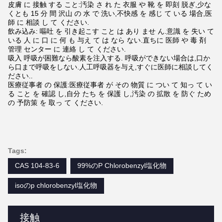
皮膚 に 接触 する こと:汚染 さ れ た 衣服 や 靴 を 即刻 脱ぎ,少な
くとも 15 分 間 沢山 の 水 で 洗い,不快感 を 感じ て いる 場合,医
師 に 相談 し て ください.
飲み込み: 嘔吐 を 引き起こす こと は あり ませ ん.意識 を 失い て
いる 人 に 口 に 何 も 与え て は なら ない.直ちに 医師 や 毒 剤
管理 センター に 連絡 し て ください.
吸入
呼吸が困難なら酸素を注入する. 呼吸ができない場合は,口か
ら口まで呼吸をしない.人工呼吸器を与え,すぐに医師に相談してく
ださい..
医療従事者 の 保護:医療従事者 が その 物質 に つい て 知っ て い
る こと を 確認 し,自分 たち を 保護 し,汚染 の 拡散 を 防ぐ ため
の 予防策 を 取っ て ください.
Tags:
CAS 104-83-6
99%のP Chlorobenzyl塩化物
isoのp chlorobenzyl塩化物
接触