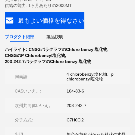
供給の能力: 1ヶ月あたりの2000MT
最もよい価格を得なさい
プロダクト細部
製品説明
ハイライト:
CNSGパラグラフのChloro benzyl塩化物
,
CNSGのP Chlorobenzyl塩化物
,
203-242-7パラグラフのChloro benzyl塩化物
4 chlorobenzyl塩化物、p
同義語:
chlorobenzyl塩化物
CASいいえ。:
104-83-6
欧州共同体いいえ。:
203-242-7
分子方式:
C7H6Cl2
出現:
無色か黄色がかった針状の水晶