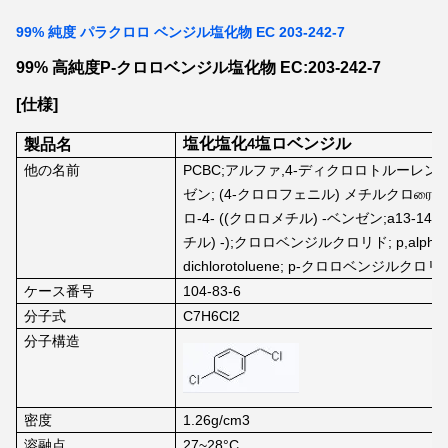
99% 純度 パラクロロ ベンジル塩化物 EC 203-242-7
99% 高純度P-クロロベンジル塩化物 EC:203-242-7
[仕様]
製品名
塩化塩化4塩ロベンジル
他の名前
PCBC;アルファ,4-ディクロロトルーレン;1-
ゼン; (4-クロロフェニル) メチルクロரை
ロ-4- ((クロロメチル) -ベンゼン;a13-148
チル) -);クロロベンジルクロリド; p,alpha-dichl
dichlorotoluene; p-クロロベンジルク
ケース番号
104-83-6
分子式
C7H6Cl2
分子構造
密度
1.26g/cm3
溶融点
27~28°C