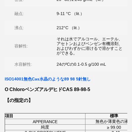
融点:
9-11 °C （lit.）
沸点:
212°C （lit.）
それは水でアルコール、エーテル、
アセトンおよびベンゼン有機溶剤、
容解性:
およびわずかに溶けるで溶かすこと
ができる。
水容解性:
24のºCの0.1-0.5 g/100 mL
ISO14001無色Cas水晶のような89 98 5針無し
O ChloroベンズアルデヒドCAS 89-98-5
【の指定の】
項目
標準
無色か薄黄色の液
APPERANCE
純度
≥ 99.00