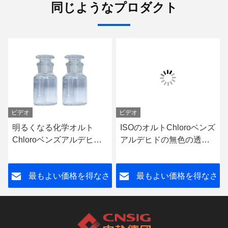
同じようなプロダクト
ビデオ
ビデオ
明るくなる化学オルト
ISOのオルトChloroベンズ
Chloroベンズアルデヒド
アルデヒドの無色の透明
ISO45001のめっき
な液体
さ
最もよい価格を得なさ
最もよい価格を得なさ
い
い