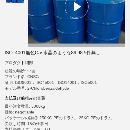
ISO14001無色Cas水晶のような89 98 5針無し
プロダクト細部
起源の場所: 中国
ブランド名: CNSG
証明: ISO9001；ISO45001；ISO14001；ISO5001
モデル番号: 2-Chlorobenzaldehyde
支払及び船積みの言葉
最小注文数量: 5000kg
価格: negotiable
パッケージの詳細: 250KG PEのドラム、25KG PEのドラム
受渡し時間: 15の仕事日
支払条件: L/C、D/P、T/T