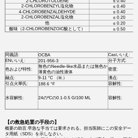
2-CHLOROTOLUENE
≤ 0.40
2-CHLOROBENZYL塩化物
≤ 0.40
4-CHLOROBENZALDEHYDE
≤ 0.40
2-CHLOROBENZAL塩化物
≤ 0.20
他
≤ 0.20
酸味（2-CHLOROBENZOIC酸として）
≤ 0.50
同義語:
Casいいえ:
OCBA
8
ENいいえ:
分子方式:
201-956-3
C
無色のNeedle-like水晶または無色か
色および特性:
密度:
2
薄黄色の油性液体
融点:
9-11 °C （lit.）
沸点:
2
引点火華氏:
容解性:
188.6 °F
1
水容解性:
24のºCの0.1-0.5 G/100 ML
容解性:
【の救急処置の手段の】
概要の助言:早急な手当ては要求される。担当医師にこの安全デー
タ用紙（SDS）を示しなさい。