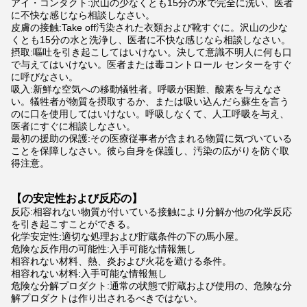
アイ・コンタクト:沢山の少なくとも15分の水で完全に洗い、医者
に不快な感じなら相談しなさい。
皮膚の接触:Take off汚染された衣類および靴すぐに。沢山の少な
くとも15分の水と洗浄し、医者に不快な感じなら相談しなさい。
摂取:嘔吐を引き起こしてはいけない。決して意識不明人に何も口
で与えてはいけない。医者または毒コントロール センターをすぐ
に呼びなさい。
吸入:新鮮な空気への移動犠牲者。呼吸が困難、酸素を与えなさ
い。犠牲者が物質を摂取するか、または吸い込んだら蘇生を言う
のに口を使用してはいけない。呼吸しなくて、人工呼吸を与え、
医者にすぐに相談しなさい。
最初の援助の保護:その医療従事者が含まれる物質に気づいている
ことを保障しなさい。彼ら自身を保護し、汚染の広がりを防ぐ取
得注意。
【の安定性および反応の】
反応:相容れない物質が付いている接触により分解か他の化学反応
を引き起こすことができる。
化学安定性:適切な処理および貯蔵条件の下の馬小屋。
危険な反作用の可能性:入手可能な情報無し
相容れない材料、
熱、炎および火花を避ける条件。
相容れない材料:入手可能な情報無し
危険な分解プロダクト:通常の状態で貯蔵および使用の、危険な分
解プロダクトは作り出されるべきではない。