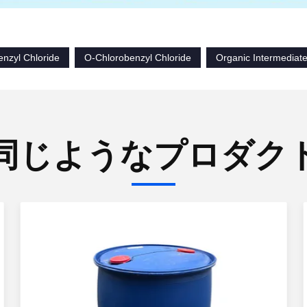
enzyl Chloride
O-Chlorobenzyl Chloride
Organic Intermediate
同じようなプロダク