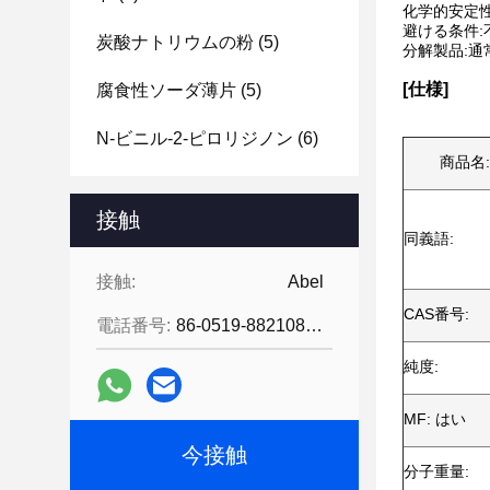
化学的安定性
避ける条件:
炭酸ナトリウムの粉
(5)
分解製品:通
[仕様]
腐食性ソーダ薄片
(5)
N-ビニル-2-ピロリジノン
(6)
商品名:
接触
同義語:
接触:
Abel
CAS番号:
電話番号:
86-0519-88210855
純度:
MF: はい
今接触
分子重量: