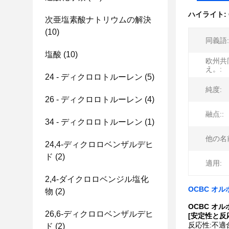
ハイライト:
次亜塩素酸ナトリウムの解決
(10)
同義語:
塩酸
(10)
欧州共
え。:
24 - ディクロロトルーレン
(5)
純度:
26 - ディクロロトルーレン
(4)
融点::
34 - ディクロロトルーレン
(1)
他の名
24,4-ディクロロベンザルデヒ
ド
(2)
適用:
2,4-ダイクロロベンジル塩化
OCBC オル
物
(2)
OCBC オル
26,6-ディクロロベンザルデヒ
[安定性と反
反応性:不
ド
(2)