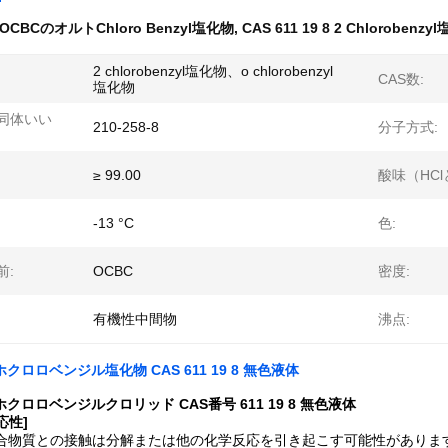
OCBCのオルトChloro Benzyl塩化物
,
CAS 611 19 8 2 Chlorobenzy
2 chlorobenzyl塩化物、o chlorobenzyl
CAS数:
塩化物
同体いい
210-258-8
分子方式:
≥ 99.00
酸味（HCl
-13 °C
色:
前:
OCBC
密度:
有機性中間物
沸点:
ホクロロベンジル塩化物 CAS 611 19 8 無色液体
ホクロロベンジルクロリッド CAS番号 611 19 8 無色液体
応性]
適合物質との接触は分解または他の化学反応を引き起こす可能性があります