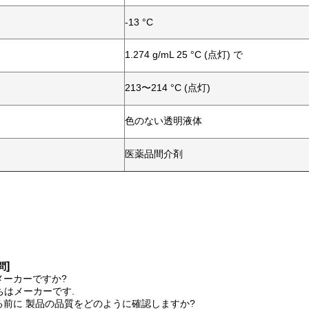
-13 °C
1.274 g/mL 25 °C (点灯) で
213〜214 °C (点灯)
色のない透明液体
医薬品間介剤
]
問
メーカーですか?
たちはメーカーです.
る前に 製品の品質をどのように確認しますか?