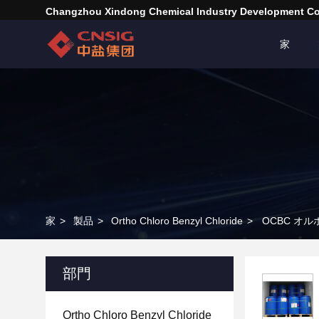
Changzhou Xindong Chemical Industry Development Co.
家
家
>
製品
>
Ortho Chloro Benzyl Chloride
>
OCBC オル
部門
Ortho Chloro Benzyl Chloride