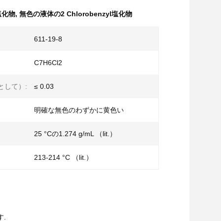
l塩化物
,
無色の液体の2 Chlorobenzyl塩化物
611-19-8
C7H6Cl2
として）:
≤ 0.03
明確な無色のわずかに黄色い
25 °Cの1.274 g/mL （lit.）
213-214 °C （lit.）
.