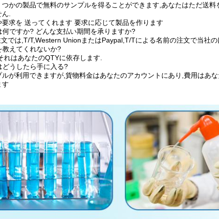
くつかの製品で無料のサンプルを得ることができます,あなたはただ送料
ん.
や要求を 送ってくれます 要求に応じて製品を作ります
は何ですか? どんな支払い期間を承りますか?
文では,T/T,Western UnionまたはPaypal,T/Tによる名前の注文
を教えてくれないか?
それはあなたのQTYに依存します.
はどうしたら手に入る?
プルが利用できますが,貨物料金はあなたのアカウントにあり,費用はあな
ます