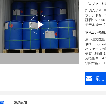
プロダクト細
起源の場所: 
ブランド名: C
証明: ISO900
モデル番号: 2 
支払及び船積
最小注文数量: 
価格: negotiab
パッケージの詳細
受渡し時間: 
支払条件: L/C
供給の能力: 
最も
細部
製品説明