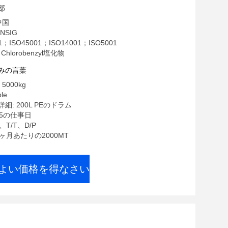
部
中国
NSIG
1；ISO45001；ISO14001；ISO5001
Chlorobenzyl塩化物
みの言葉
5000kg
le
: 200L PEのドラム
15の仕事日
、T/T、D/P
1ヶ月あたりの2000MT
よい価格を得なさい