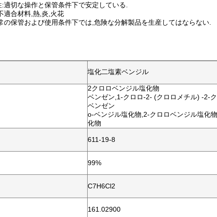
:適切な操作と保管条件下で安定している.
不適合材料,熱,炎,火花
常の保管および使用条件下では,危険な分解製品を生産してはならない.
塩化二塩素ベンジル
2クロロベンジル塩化物
ベンゼン,1-クロロ-2- (クロロメチル) -
ベンゼン
o-ベンジル塩化物,2-クロロベンジル塩化物
化物
611-19-8
99%
C7H6Cl2
161.02900