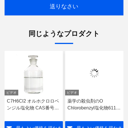
送りなさい
同じようなプロダクト
ビデオ
ビデオ
C7H6Cl2 オルホクロロベ
薬学の殺虫剤のO
ンジル塩化物 CAS番号
Chlorobenzyl塩化物611-
611 19 8
19-8