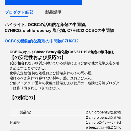
プロダクト細部
製品説明
ハイライト:
OCBCの活動的な薬剤の中間物
,
C7H6Cl2 o chlorobenzyl塩化物
,
C7H6Cl2 OCBCの中間物
OCBCの活動的な薬剤の中間物C7H6Cl2
OCBCのオルトChloro Benzyl塩化物CAS 611 19 8無色の液体無し
【の安定性および反応の】
反応:相容れない物質が付いている接触により分解か他の化学反応を引
き起こすことができる。
化学安定性:適切な処理および貯蔵条件の下の馬小屋。
避けるべき条件:相容れない材料、熱、炎および火花。
分解プロダクト:通常の状態で貯蔵および使用の、危険な分解プロダク
トは作り出されるべきではない。
【の指定の】
製品名:
2 Chlorobenzyl塩化物
2 chloro benzyl塩化物;
同義語:
1 chloro2ベンゼン（chlorometh
o benzyl塩化物;2 Chlorobenz