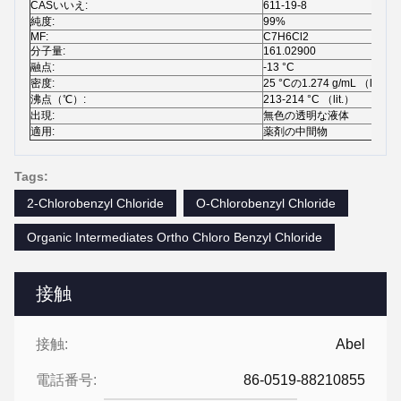
CASいいえ:
611-19-8
純度:
99%
MF:
C7H6Cl2
分子量:
161.02900
融点:
-13 °C
密度:
25 °Cの1.274 g/mL （lit.）
沸点（℃）:
213-214 °C （lit.）
出現:
無色の透明な液体
適用:
薬剤の中間物
Tags:
2-Chlorobenzyl Chloride
O-Chlorobenzyl Chloride
Organic Intermediates Ortho Chloro Benzyl Chloride
接触
接触:
Abel
電話番号:
86-0519-88210855