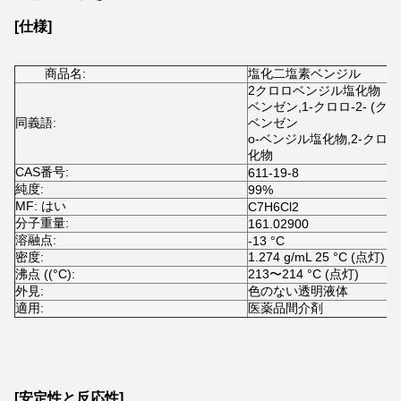
[仕様]
商品名:
塩化二塩素ベンジル
2クロロベンジル塩化物
ベンゼン,1-クロロ-2- (
同義語:
ベンゼン
o-ベンジル塩化物,2-クロ
化物
CAS番号:
611-19-8
純度:
99%
MF: はい
C7H6Cl2
分子重量:
161.02900
溶融点:
-13 °C
密度:
1.274 g/mL 25 °C (点灯) で
沸点 ((°C):
213〜214 °C (点灯)
外見:
色のない透明液体
適用:
医薬品間介剤
[安定性と反応性]