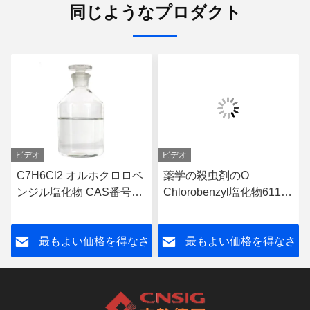
同じようなプロダクト
ビデオ
ビデオ
C7H6Cl2 オルホクロロベ
薬学の殺虫剤のO
ンジル塩化物 CAS番号
Chlorobenzyl塩化物611-
611 19 8
19-8
さ
最もよい価格を得なさ
最もよい価格を得なさ
い
い