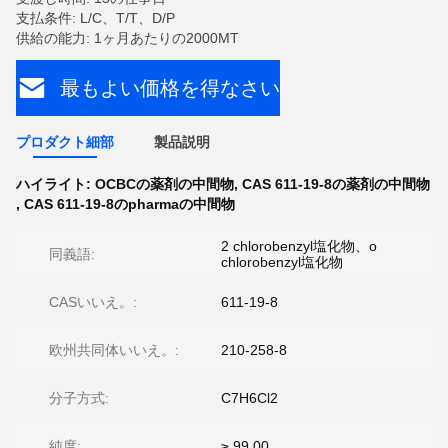
支払条件: L/C、T/T、D/P
供給の能力: 1ヶ月あたりの2000MT
最もよい価格を得なさい
プロダクト細部
製品説明
ハイライト:
OCBCの薬剤の中間物
,
CAS 611-19-8の薬剤の中間物
,
CAS 611-19-8のpharmaの中間物
2 chlorobenzyl塩化物、o
同義語:
chlorobenzyl塩化物
CASいいえ。:
611-19-8
欧州共同体いいえ。:
210-258-8
分子方式:
C7H6Cl2
純度:
≥ 99.00