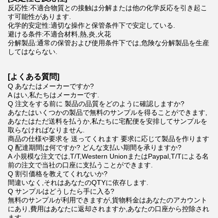
反応性:不適合物質との接触は分解または他の化学反応を引き起こ
す可能性があります.
化学的安定性:適切な操作と保管条件下で安定している.
避ける条件:不適合材料,熱,炎,火花
分解製品:通常の保管および使用条件下では,危険な分解製品を生産
してはならない.
[
よくある質問
]
Q あなたはメーカーですか?
A はい,私たちはメーカーです.
Q 注文をする前に 製品の品質をどのように確認しますか?
あなたはいくつかの製品で無料のサンプルを得ることができます,
あなたはただ送料を払うか,私たちに宅配便を安排してサンプルを
取らなければなりません.
商品の仕様や要求を 送ってくれます 要求に応じて製品を作ります
Q 配達期間は何ですか? どんな支払い期間を承りますか?
A 小規模な注文では,T/T,Western UnionまたはPaypal,T/Tによる名
前の注文で当社の口座に支払うことができます.
Q 割引価格を教えてくれないか?
間違いなく,それはあなたのQTYに依存します.
Q サンプルはどうしたら手に入る?
無料のサンプルが利用できますが,貨物料金はあなたのアカウント
にあり,費用はあなたに返却されますか,あなたの口座から控除され
ます.