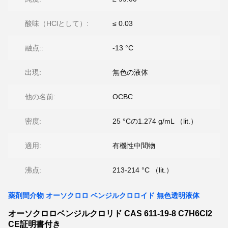
酸味（HClとして）:
≤ 0.03
融点::
-13 °C
出現:
無色の液体
他の名前:
OCBC
密度:
25 °Cの1.274 g/mL （lit.）
適用:
有機性中間物
沸点:
213-214 °C （lit.）
薬剤間介物 オーソクロロ ベンジルクロロイド 無色透明液体
オーソクロロベンジルクロリド CAS 611-19-8 C7H6Cl2
CE証明書付き