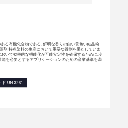
持つ多用性のある有機化合物である. 鮮明な香りの白い黄色い結晶粉
薬剤,特殊染料の生産において重要な役割を果たしていま
環化学において効率的な機能化が可能安定性を確保するために,冷
性と性能を必要とするアプリケーションのための産業基準を満
 UN 3261