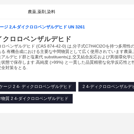
農薬,薬剤,染料
ケージ 2,4-ダイクロロベンザルデヒド UN 3261
 ダイクロロベンザルデヒド
クロロベンザルデヒド (CAS 874-42-0) は,分子式C7H4Cl2Oを
れる.有機合成における主要な中間物質として広く使用されています農薬,
アルデヒド群と塩素代 substituentsは,交叉結合反応および異循
状態で保存します.高純度 (>99%) と一貫した品質精密な化学反応
全対策をとる.
ッケージ 2 4- ディクロロベンザルデヒド
2 4-ディクロロベンザルデヒド
物質 2 4-ダイクロロベンザルデヒド