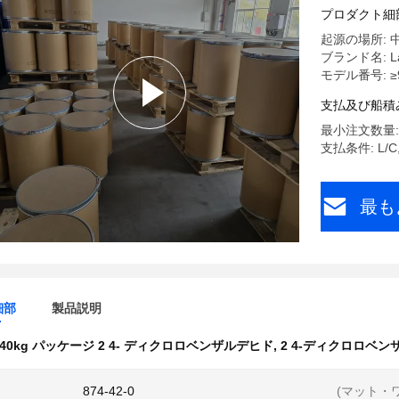
プロダクト細
起源の場所: 
ブランド名: La
モデル番号: ≥9
支払及び船積
最小注文数量: 
支払条件: L/C,
最も
細部
製品説明
40kg パッケージ 2 4- ディクロロベンザルデヒド
,
2 4-ディクロロベンザ
874-42-0
(マット・ワ