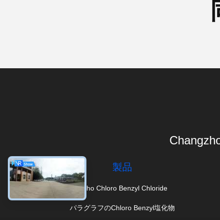
Changzho
製品
Ortho Chloro Benzyl Chloride
パラグラフのChloro Benzyl塩化物