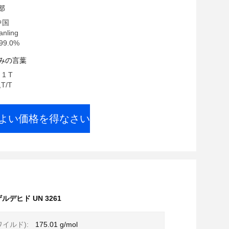
部
中国
nling
9.0%
みの言葉
1 T
T/T
よい価格を得なさい
ルデヒド UN 3261
イルド):
175.01 g/mol