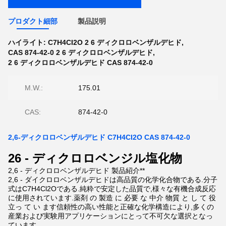
プロダクト細部
製品説明
ハイライト:
C7H4CI2O 2 6 ディクロロベンザルデヒド
,
CAS 874-42-0 2 6 ディクロロベンザルデヒド
,
2 6 ディクロロベンザルデヒド CAS 874-42-0
M.W.:
175.01
CAS:
874-42-0
2,6-ディクロロベンザルデヒド C7H4CI2O CAS 874-42-0
26 - ディクロロベンジル塩化物
2,6 - ディクロロベンザルデヒド 製品紹介**
2,6 - ダイクロロベンザルデヒドは高品質の化学化合物である.分子
式はC7H4Cl2Oである.純粋で安定した品質で,様々な有機合成反応
に使用されています.薬剤 の 製造 に 必要 な 中介 物質 と し て 役
立っ て い ます信頼性の高い性能と正確な化学構造により,多くの
産業および実験用アプリケーションにとって不可欠な選択となっ
ています.