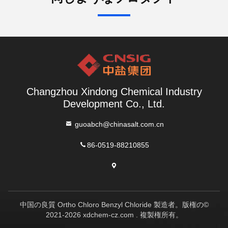
Changzhou Xindong Chemical Industry
Development Co., Ltd.
guoabch@chinasalt.com.cn
86-0519-88210855
中国の良質 Ortho Chloro Benzyl Chloride 製造者。版権の©
2021-2026 xdchem-cz.com . 複製権所有。