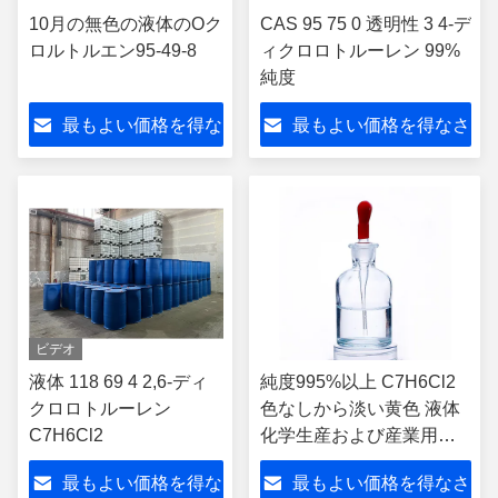
10月の無色の液体のOク
CAS 95 75 0 透明性 3 4-デ
ロルトルエン95-49-8
ィクロロトルーレン 99%
純度
最もよい価格を得な
最もよい価格を得なさ
さい
い
ビデオ
液体 118 69 4 2,6-ディ
純度995%以上 C7H6Cl2
クロロトルーレン
色なしから淡い黄色 液体
C7H6Cl2
化学生産および産業用原
材料
最もよい価格を得な
最もよい価格を得なさ