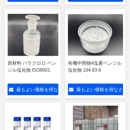
さい
い
原材料 パラクロロ ベン
有機中間物4塩素ベンジル
ジル塩化物 ISO9001
塩化物 104 83 6
最もよい価格を得な
最もよい価格を得なさ
さい
い