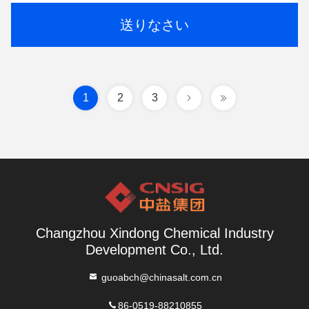
送りなさい
1
2
3
Changzhou Xindong Chemical Industry
Development Co., Ltd.
guoabch@chinasalt.com.cn
86-0519-88210855