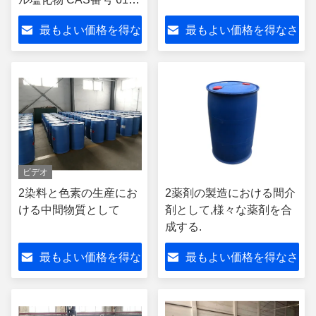
19-8 染料や農薬の生産
最もよい価格を得な
最もよい価格を得なさ
のための重要な中間化
学物質
さい
い
ビデオ
2染料と色素の生産にお
2薬剤の製造における間介
ける中間物質として
剤として,様々な薬剤を合
成する.
最もよい価格を得な
最もよい価格を得なさ
さい
い