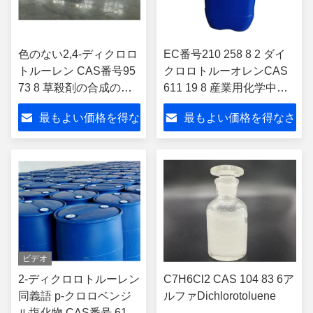
色のない2,4-ディクロロ
EC番号210 258 8 2 ダイ
トルーレン CAS番号95
クロロトルーオレンCAS
73 8 草殺剤の合成の中
611 19 8 産業用化学中産
間剤として
物 有機合成および研究室
最もよい価格を得な
最もよい価格を得なさ
用
さい
い
ビデオ
2-ディクロロトルーレン
C7H6Cl2 CAS 104 83 6ア
同義語 p-クロロベンジ
ルファDichlorotoluene
ル塩化物 CAS番号 611-