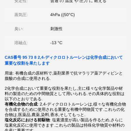
安定性:
普通 の 温度 や 圧力 に 耐える
蒸気圧:
4hPa ((50°C)
臭い:
刺激性
溶融点:
-13 °C
CAS番号 95 73 8 2,4-ディクロロトルーレンは化学合成において
重要な役割を果たします
用途: 有機合成の原材料で,薬剤業界で抗マラリア薬アディピンと
腹酸の合成に使用される.
2化学合成において重要な役割を果たし,主に様々な化学製品や材
料の製造のための中間物質として用いられる.その具体的な役割は
以下のとおりである.
有機化合物の合成
: 2,4-ディクロロトルーレンは,様々な有機化合物
を合成するために使用される重要な有機中間物質です.これらの化
合物は,医薬品,農薬,染料,香水,そしてもっと.
塩化反応における前駆物
: 塩素濃度が高い製品を作るため,さらに
塩素化反応に使用できます.これらの製品は特殊化学物質や材料の
生産に重要です.