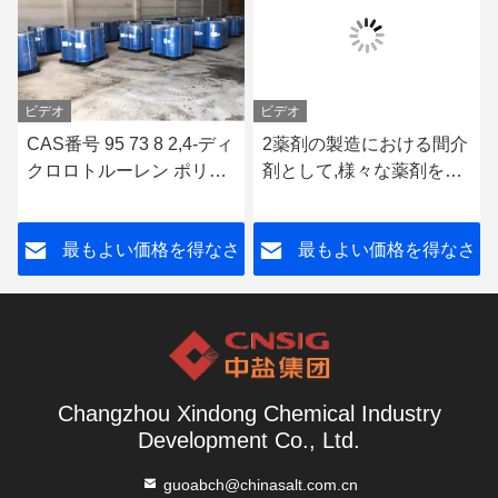
ビデオ
ビデオ
CAS番号 95 73 8 2,4-ディ
2薬剤の製造における間介
クロロトルーレン ポリマ
剤として,様々な薬剤を合
ー製造の中間物質として
成する.
さ
最もよい価格を得なさ
最もよい価格を得なさ
い
い
Changzhou Xindong Chemical Industry
Development Co., Ltd.
guoabch@chinasalt.com.cn