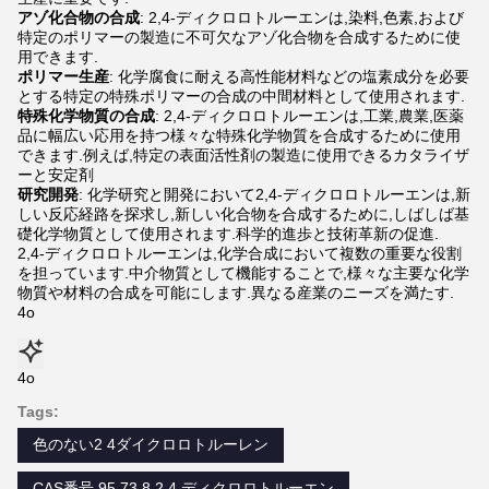
アゾ化合物の合成
: 2,4-ディクロロトルーエンは,染料,色素,および
特定のポリマーの製造に不可欠なアゾ化合物を合成するために使
用できます.
ポリマー生産
: 化学腐食に耐える高性能材料などの塩素成分を必要
とする特定の特殊ポリマーの合成の中間材料として使用されます.
特殊化学物質の合成
: 2,4-ディクロロトルーエンは,工業,農業,医薬
品に幅広い応用を持つ様々な特殊化学物質を合成するために使用
できます.例えば,特定の表面活性剤の製造に使用できるカタライザ
ーと安定剤
研究開発
: 化学研究と開発において2,4-ディクロロトルーエンは,新
しい反応経路を探求し,新しい化合物を合成するために,しばしば基
礎化学物質として使用されます.科学的進歩と技術革新の促進.
2,4-ディクロロトルーエンは,化学合成において複数の重要な役割
を担っています.中介物質として機能することで,様々な主要な化学
物質や材料の合成を可能にします.異なる産業のニーズを満たす.
4o
4o
Tags:
色のない2 4ダイクロロトルーレン
CAS番号 95 73 8 2 4 ディクロロトルーエン