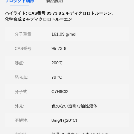
プロダクト細部
製品説明
ハイライト:
CAS番号 95 73 8 2 4-ディクロロトルーレン
,
化学合成 2 4-ディクロロトルーエン
分子重量:
161.09 g/mol
CAS番号:
95-73-8
沸点:
200℃
発光点:
79 °C
分子式:
C7H6Cl2
外見:
色のない透明な油性液体
溶解性:
8mg/l ((20°C)