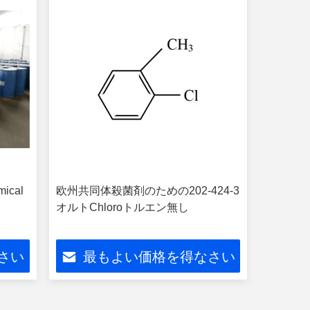
ical
欧州共同体殺菌剤のための202-424-3
オルトChloroトルエン無し
さい
最もよい価格を得なさい