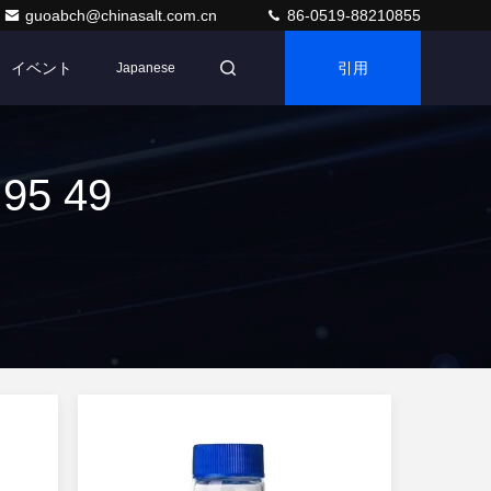
guoabch@chinasalt.com.cn
86-0519-88210855
イベント
引用
Japanese
95 49