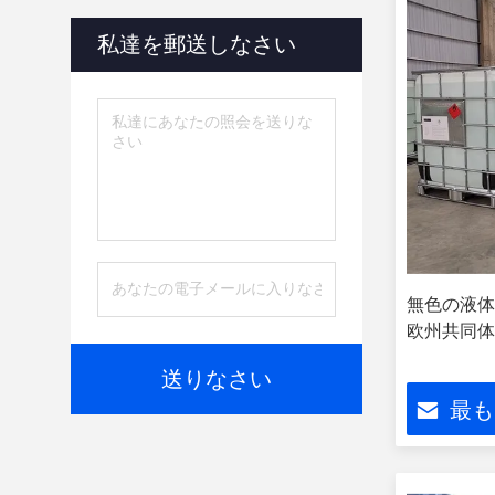
私達を郵送しなさい
無色の液体
欧州共同体20
送りなさい
最も