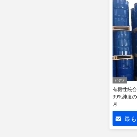
ビデオ
有機性統合の
99%純度の
月
最も