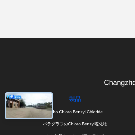
Changzho
製品
Ortho Chloro Benzyl Chloride
パラグラフのChloro Benzyl塩化物