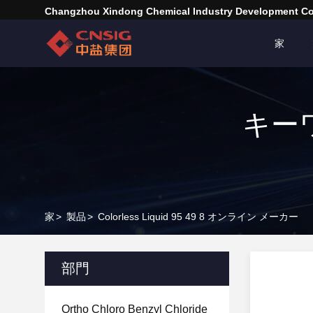
Changzhou Xindong Chemical Industry Development Co.
家
キーワー
家
>
製品
>
Colorless Liquid 95 49 8 オンライン メーカー
部門
Ortho Chloro Benzyl Chloride