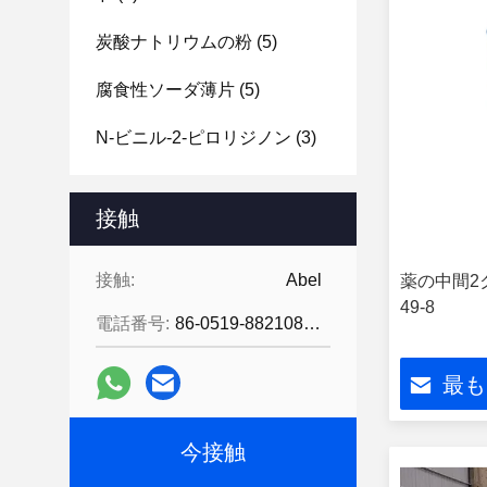
炭酸ナトリウムの粉
(5)
腐食性ソーダ薄片
(5)
N-ビニル-2-ピロリジノン
(3)
接触
接触:
Abel
薬の中間2ク
49-8
電話番号:
86-0519-88210855
最も
今接触