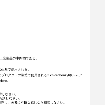
工業製品の中間物である。
クトの生産で使用される。
他のプロダクトの製造で使用される2 chlorobenzylホルムア
loro。
示しなさい。
相談しなさい。
水と洗浄し、医者に不快な感じなら相談しなさい。