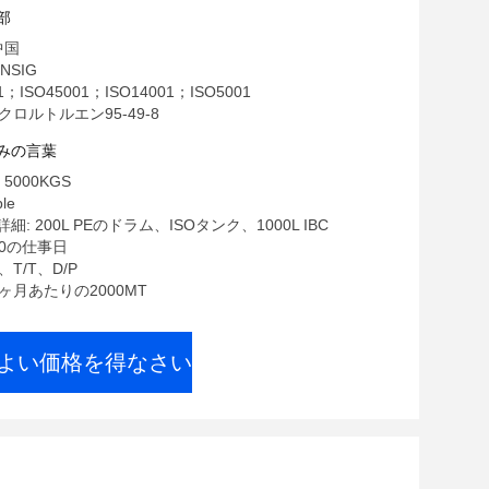
部
中国
NSIG
1；ISO45001；ISO14001；ISO5001
クロルトルエン95-49-8
みの言葉
5000KGS
le
: 200L PEのドラム、ISOタンク、1000L IBC
10の仕事日
、T/T、D/P
1ヶ月あたりの2000MT
よい価格を得なさい