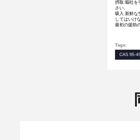
摂取:嘔吐
さい。
吸入:新鮮
してはいけ
最初の援助
Tags:
CAS 95-4