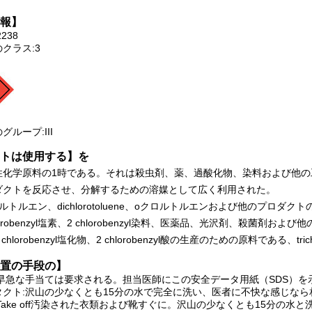
報】
238
クラス:3
ループ:III
トは使用する】を
性化学原料の1時である。それは殺虫剤、薬、過酸化物、染料および他の
ダクトを反応させ、分解するための溶媒として広く利用された。
ルトルエン、dichlorotoluene、oクロルトルエンおよび他のプロダ
lorobenzyl塩素、2 chlorobenzyl染料、医薬品、光沢剤、殺菌剤および
hlorobenzyl塩化物、2 chlorobenzyl酸の生産のための原料である、trich
置の手段の】
:早急な手当ては要求される。担当医師にこの安全データ用紙（SDS）を
タクト:沢山の少なくとも15分の水で完全に洗い、医者に不快な感じなら
Take off汚染された衣類および靴すぐに。沢山の少なくとも15分の