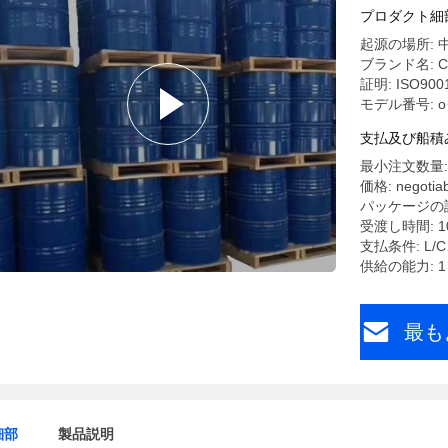
プロダクト細
起源の場所: 
ブランド名: C
証明: ISO900
モデル番号: o
支払及び船積
最小注文数量: 
価格: negotiab
パッケージの詳細
受渡し時間: 
支払条件: L/C
供給の能力: 
最も
細部
製品説明