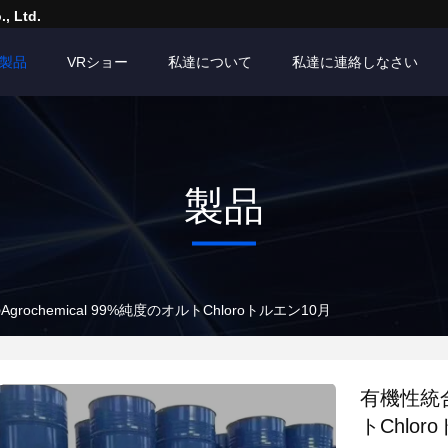
, Ltd.
製品
VRショー
私達について
私達に連絡しなさい
製品
ochemical 99%純度のオルトChloroトルエン10月
有機性統合
トChlor