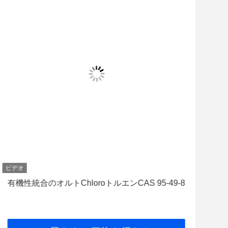
ビデオ
有機性統合のオルトChloroトルエンCAS 95-49-8
支払
CAS