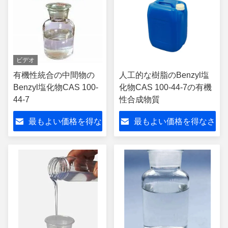
ビデオ
有機性統合の中間物の
人工的な樹脂のBenzyl塩
Benzyl塩化物CAS 100-
化物CAS 100-44-7の有機
44-7
性合成物質
最もよい価格を得な
最もよい価格を得なさ
さい
い