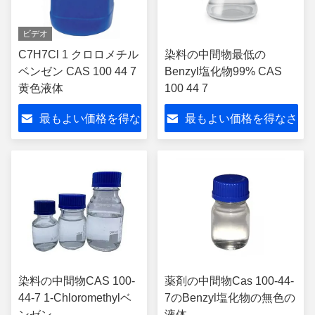
ビデオ
C7H7Cl 1 クロロメチル
染料の中間物最低の
ベンゼン CAS 100 44 7
Benzyl塩化物99% CAS
黄色液体
100 44 7
最もよい価格を得な
最もよい価格を得なさ
さい
い
染料の中間物CAS 100-
薬剤の中間物Cas 100-44-
44-7 1-Chloromethylベ
7のBenzyl塩化物の無色の
ンゼン
液体