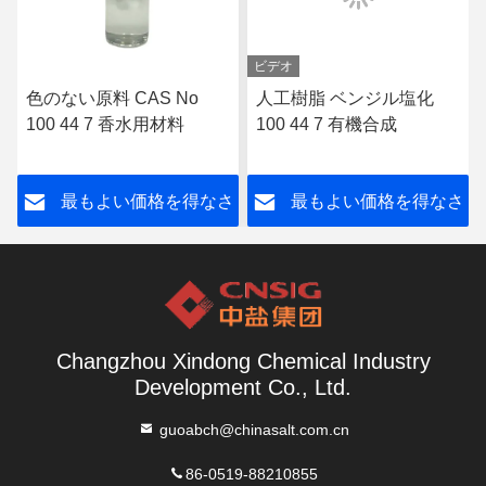
ビデオ
色のない原料 CAS No
人工樹脂 ベンジル塩化
100 44 7 香水用材料
100 44 7 有機合成
さ
最もよい価格を得なさ
最もよい価格を得なさ
い
い
Changzhou Xindong Chemical Industry
Development Co., Ltd.
guoabch@chinasalt.com.cn
86-0519-88210855