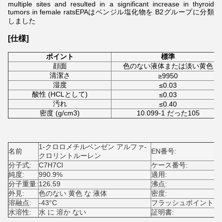
multiple sites and resulted in a significant increase in thyroid
tumors in female ratsEPAはベンジル塩化物を B2グループに分類
しました
[仕様]
ポイント
標準
顔面
色のない液体または淡い黄色
清潔さ
≥9950
湿度
≤0.03
酸性 (HCLとして)
≤0.03
汚れ
≤0.40
密度 (g/cm3)
10.099-1 だった105
1-クロロメチルベンゼン アルファ-
2
名前
EN番号:
クロリントルーレン
分子式:
C7H7Cl
ケース番号:
1
純度:
990.9%
適用:
分子重量:
126.59
沸点:
1
外見:
色のない 黄色 な 液体
密度:
(
溶融点:
-43°C
フラッシュポイント:
6
水溶性:
水 に 溶か ない
証明書:
I