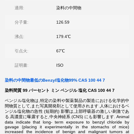
適用:
染料の中間物
分子量:
126.59
沸点:
179.4℃
引点火:
67℃
証明書:
ISO
染料の中間物最低のBenzyl塩化物99% CAS 100 44 7
染料間質 99 パーセント ミン ベンジル 塩化 CAS 100 44 7
ベンジル塩化物は,特定の染料や製薬製品の製造における化学的中
間物質として,また写真開発剤として使用されます.人体におけるベ
ンジル塩化物の急性 (短期的) 影響は,上部呼吸器の激しい刺激であ
る.高濃度に曝露すると,中央神経系 (CNS) にも影響します. Animal
data indicate that long- term exposure to benzyl chloride by
gavage (placing it experimentally in the stomachs of mice)
increased the incidence of benign and malignant tumors at