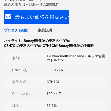
供給の能力: 1ヶ月あたりの2000MT
最もよい価格を得なさい
プロダクト細部
製品説明
ハイライト:
Benzyl塩化物の染料の中間物
,
C7H7Clの染料の中間物
,
C7H7ClのBenzyl塩化物の中間物
1-Chloromethylbenzeneアルファ塩素
名前:
のトルエン
ENいいえ。:
202-853-6
分子方式:
C7H7Cl
Casいいえ。:
100-44-7
純度:
99.9%