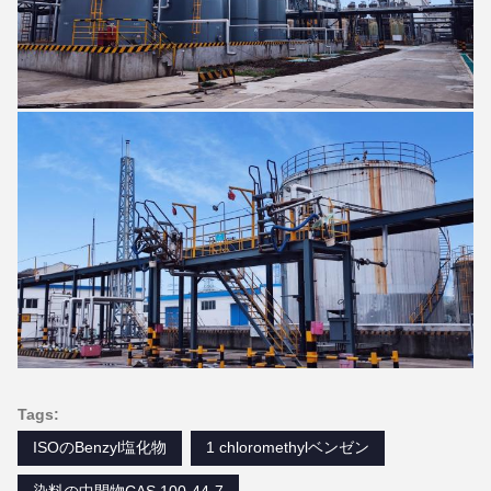
Tags:
ISOのBenzyl塩化物
1 chloromethylベンゼン
染料の中間物CAS 100-44-7