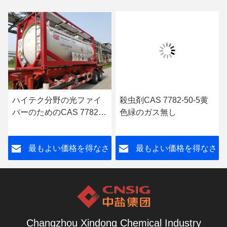
ハイテク分野の光ファイ
殺虫剤CAS 7782-50-5黄
バーのためのCAS 7782-
色緑のガス無し
50-5の液体塩素
さ
最もよい価格を得なさ
最もよい価格を得なさ
い
い
Changzhou Xindong Chemical Industry