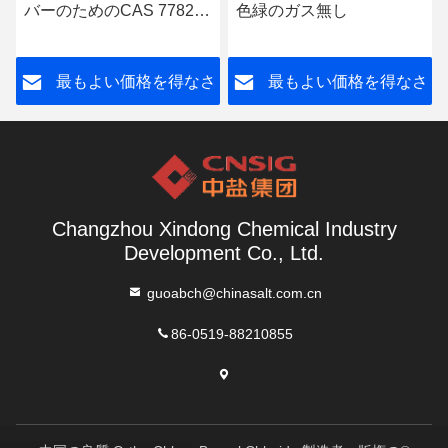
バーのためのCAS 7782-
色緑のガス無し
50-5の液体塩素
さ
最もよい価格を得なさ
最もよい価格を得なさ
い
い
Changzhou Xindong Chemical Industry
Development Co., Ltd.
guoabch@chinasalt.com.cn
86-0519-88210855