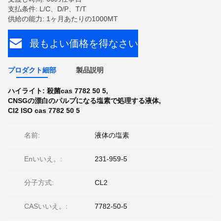
支払条件: L/C、D/P、T/T
供給の能力: 1ヶ月あたりの1000MT
最もよい価格を得なさい
プロダクト細部
製品説明
ハイライト:
殺菌cas 7782 50 5
,
CNSGの漂白のパルプになる塩素で処理する液体
,
Cl2 ISO cas 7782 50 5
名前:
液体の塩素
Enいいえ。:
231-959-5
分子方式:
CL2
CASいいえ。:
7782-50-5