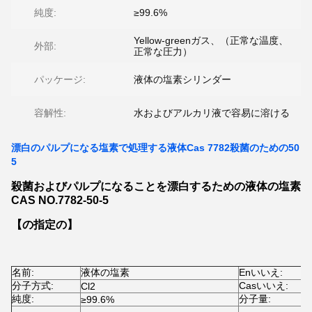
純度:
≥99.6%
Yellow-greenガス、（正常な温度、
外部:
正常な圧力）
パッケージ:
液体の塩素シリンダー
容解性:
水およびアルカリ液で容易に溶ける
漂白のパルプになる塩素で処理する液体Cas 7782殺菌のための50
5
殺菌およびパルプになることを漂白するための液体の塩素
CAS NO.7782-50-5
【の指定の】
名前:
液体の塩素
Enいいえ:
2
分子方式:
Casいいえ:
Cl2
7
純度:
分子量:
≥99.6%
7