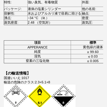
特性:
強い臭気、有毒物質
外面:
パッケージ:
液体の塩素シリンダー
他の名前:
容解性:
水およびアルカリ液で容易に溶ける
融点:
−
沸点:
−34 °C （lit.）
密度:
1
蒸気密度:
2.48 （空気対）
蒸気圧:
4
項目
標準
黄色緑の液体
APPERANCE
純度
≥ 99.60
湿気
≤ 0.03
窒素の三塩化物
≤ 0.005
【の輸送情報】
国連いいえ:1017
輸送の危険のクラス:2.3+5.1+8