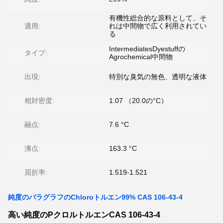
有機性総合的な原料として、そ
適用:
れは中間物で広く利用されてい
る
IntermediatesDyestuffの
タイプ:
Agrochemical中間物
出現:
特別な臭気の無色、透明な液体
相対密度:
1.07 （20.0の°C）
融点:
7.6 °C
沸点:
163.3 °C
屈折率:
1.519-1.521
純度のパラグラフのChloroトルエン99% CAS 106-43-4
高い純度のPクロルトルエンCAS 106-43-4