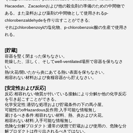
Hacaodan、Zacaolonおよび他の殺虫剤の準備のための中間物で
ある。また染料および薬剤の中間物として使用されるp-
chlorobenzaldehydeを作り出すことができる;
それはchlorobenzoylの塩化物、p-chlorobenzoic酸の生産で使用さ
れる。
[貯蔵]
容器を堅く閉まった保ちなさい。
乾燥した、涼しく、そしてwell-ventilated場所で容器を保ちなさ
い。
熱/火花/開いたから炎にあてる熱い表面を保ちなさい。
相容れない材料および食糧容器から貯えなさい。
[安定性および反応]
反応:相容れない物質が付いている接触により分解か他の化学反応
を引き起こすことができる。
化学安定性:適切な処理および貯蔵条件の下の馬小屋。
可能性のofHazardous反作用:入手可能な情報無し
避けるべき条件:相容れない材料、熱、炎および火花。
相容れない材料:入手可能な情報無し
危険な分解プロダクト:通常の状態で貯蔵および使用の、危険な分
解プロダクトは作り出されるべきではない。