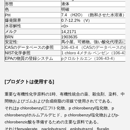
形態
液体
色
明確
7.4 （H2O） （飽和させた水溶液）
PH
爆発限界
0.7-12.2% （V）
水容解性
<0>
メルク
14,2171
BRN
1903635
安定性:
馬小屋。可燃物。強い酸化代理店に
CASのデータベースの参照
106-43-4 （CASのデータベースの参
NIST化学参照
1 chloro 4メチル ベンゼン（106-43-
EPAの物質の登録システム
pクロルトルエン（106-43-4）
[プロダクトは使用する]
重要な有機性化学原料の1時、有機性統合の薬、殺虫剤、染料、中
間物およびゴムおよび合成樹脂の溶媒で使用されてである。
それはp chlorobenzyl三フlト化物、p chlorobenzyl塩化物、p 
chlorobenzylホルムアルデヒド、p chlorobenzyl塩化物およびp-
chlorobenzic酸を準備するための主要な原料である。
それはfenvalerate、paclobutrazol、enlobutrazol、fluralin、