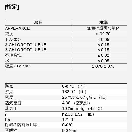
[指定]
項目
標準
無色の透明な液体
APPERANCE
純度
≥ 99.70
トルエン
≤ 0.05
3-CHLOROTOLUENE
≤ 0.15
2-CHLOROTOLUENE
≤ 0.15
不揮発性
≤ 0.02
水
≤ 0.05
密度20 g/cm3
1.070-1.075
融点
6-8 °C （lit.）
沸点
162 °C （lit.）
密度
25 °Cの1.07 g/mL （lit.）
蒸気密度
4.38 （空気対）
蒸気圧
10のmm Hg （45 °C）
n
20/D
1.52 （lit.）
r.i.
Fp
121 °F
貯蔵の臨時雇用者。
0-6°C
容解性
0.040g/l