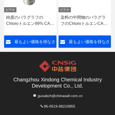
ビデオ
ビデオ
純度のパラグラフの
染料の中間物のパラグラ
Chloroトルエン99% CAS
フのChloroトルエンCAS
106-43-4
106-43-4
さ
最もよい価格を得なさ
最もよい価格を得なさ
い
い
Changzhou Xindong Chemical Industry
Development Co., Ltd.
guoabch@chinasalt.com.cn
86-0519-88210855