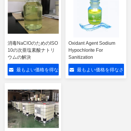
消毒NaClOのためのISO
Oxidant Agent Sodium
10の次亜塩素酸ナトリ
Hypochlorite For
ウムの解決
Sanitization
最もよい価格を得な
最もよい価格を得なさ
さい
い