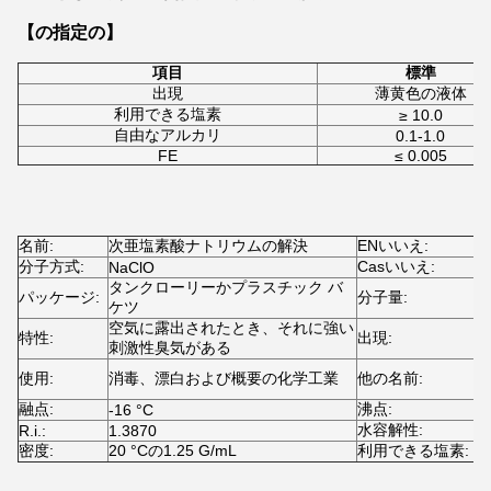
【の指定の】
項目
標準
出現
薄黄色の液体
利用できる塩素
≥ 10.0
自由なアルカリ
0.1-1.0
FE
≤ 0.005
名前:
次亜塩素酸ナトリウムの解決
ENいいえ:
2
分子方式:
Casいいえ:
NaClO
7
タンクローリーかプラスチック バ
パッケージ:
分子量:
7
ケツ
空気に露出されたとき、それに強い
特性:
出現:
刺激性臭気がある
使用:
消毒、漂白および概要の化学工業
他の名前:
の
融点:
沸点:
-16 °C
1
水容解性:
R.i.:
1.3870
密度:
20 °Cの1.25 G/mL
利用できる塩素:
≥