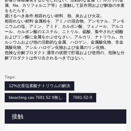
影響か摩擦爆発するかもしれない。活動的な金属（アルカリの金
属、Na、カリフォルニア等）と接触して反作用および解放の水素
をもたらす。
避けるべき条件:相容れない材料、熱、炎および火花。
相容れない材料:金属粉を、アミノの混合物、アンモナル、アンモ
ニウムの塩、アミン、アミド、カルボン酸、フェノール、アルコ
ール、カルボン酸のエステル、ニトリル、硫酸、集中された硝酸
およびリン酸に金属をかぶせなさい。アルカリ、ナトリウム、カ
ルシウムおよび他の活動的な金属、ハロゲン、金属酸化物、非金
属酸化物、アシル ハロゲン化物および金属のリン化物。
危険な分解プロダクト:通常の状態で貯蔵および使用の、危険な分
解プロダクトは作り出されるべきではない。
Tags:
12%次亜塩素酸ナトリウムの解決
bleaching cas 7681 52 9無し
7681-52-9
接触