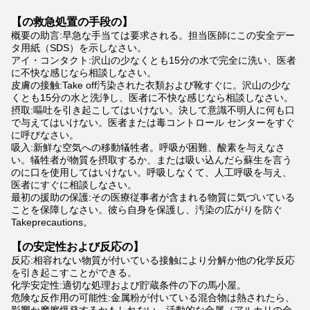
【の救急処置の手段の】
概要の助言:早急な手当ては要求される。担当医師にこの安全デー
タ用紙（SDS）を示しなさい。
アイ・コンタクト:沢山の少なくとも15分の水で完全に洗い、医者
に不快な感じなら相談しなさい。
皮膚の接触:Take off汚染された衣類および靴すぐに。沢山の少な
くとも15分の水と洗浄し、医者に不快な感じなら相談しなさい。
摂取:嘔吐を引き起こしてはいけない。決して意識不明人に何も口
で与えてはいけない。医者または毒コントロール センターをすぐ
に呼びなさい。
吸入:新鮮な空気への移動犠牲者。呼吸が困難、酸素を与えなさ
い。犠牲者が物質を摂取するか、または吸い込んだら蘇生を言う
のに口を使用してはいけない。呼吸しなくて、人工呼吸を与え、
医者にすぐに相談しなさい。
最初の援助の保護:その医療従事者が含まれる物質に気づいている
ことを保障しなさい。彼ら自身を保護し、汚染の広がりを防ぐ
Takeprecautions。
【の安定性および反応の】
反応:相容れない物質が付いている接触により分解か他の化学反応
を引き起こすことができる。
化学安定性:適切な処理および貯蔵条件の下の馬小屋。
危険な反作用の可能性:金属粉が付いている混合物は熱されたら、