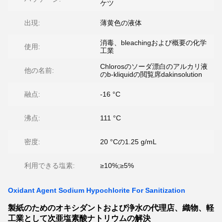
ケツ
出現:
薄黄色の液体
消毒、bleachingおよび概要の化学
使用:
工業
Chlorosのソーダ漂白のアルカリ液
他の名前:
のb-kliquidの閲覧席dakinsolution
融点:
-16 °C
沸点:
111 °C
密度:
20 °Cの1.25 g/mL
利用できる塩素:
≥10%;≥5%
Oxidant Agent Sodium Hypochlorite For Sanitization
製紙のためのオキシダントおよび浄水の代理店、織物、軽
工業として次亜塩素酸ナトリウムの解決