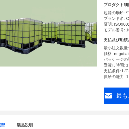
プロダクト細
起源の場所: 
ブランド名: C
証明: ISO900
モデル番号: 1
支払及び船積
最小注文数量: 1
価格: negotiab
パッケージの詳細
受渡し時間: 
支払条件: L/C
供給の能力: 
最も
細部
製品説明