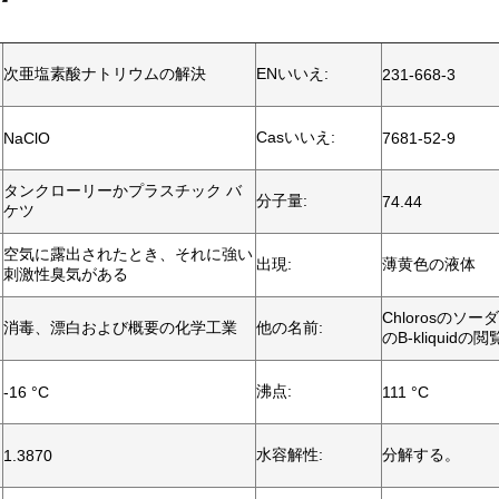
次亜塩素酸ナトリウムの解決
ENいいえ:
231-668-3
Casいいえ:
NaClO
7681-52-9
タンクローリーかプラスチック バ
分子量:
74.44
ケツ
空気に露出されたとき、それに強い
出現:
薄黄色の液体
刺激性臭気がある
Chlorosのソ
消毒、漂白および概要の化学工業
他の名前:
のB-kliquidの閲覧
沸点:
-16 °C
111 °C
水容解性:
分解する。
1.3870