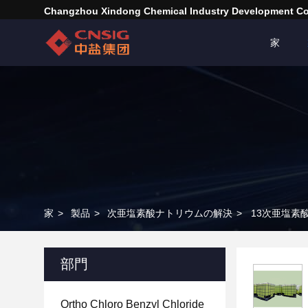
Changzhou Xindong Chemical Industry Development Co.
家
家
>
製品
>
次亜塩素酸ナトリウムの解決
>
13次亜塩素酸
部門
Ortho Chloro Benzyl Chloride