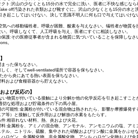
タクト:沢山の少なくとも15分の水で完全に洗い、医者に不快な感じなら
Take off汚染された衣類および靴すぐに。沢山の少なくとも15分の
を引き起こしてはいけない。決して意識不明人に何も口で与えてはいけな
な空気への移動犠牲者。呼吸が困難、酸素を与えなさい。犠牲者が物質を
ない。呼吸しなくて、人工呼吸を与え、医者にすぐに相談しなさい。
の保護:その医療従事者が含まれる物質に気づいていることを保障しなさ
tions。
】
閉まった保ちなさい。
く、そしてwell-ventilated場所で容器を保ちなさい。
いたから炎にあてる熱い表面を保ちなさい。
材料および食糧容器から貯えなさい。
および反応の】
れない物質が付いている接触により分解か他の化学反応を引き起こすこと
:適切な処理および貯蔵条件の下の馬小屋。
用の可能性:金属粉が付いている混合物は熱されたら、影響か摩擦爆発す
ニア等）と接触して反作用および解放の水素をもたらす。
条件:相容れない材料、熱、炎および火花。
材料:金属粉を、アミノの混合物、アンモナル、アンモニウムの塩、アミ
ステル、ニトリル、硫酸、集中された硝酸およびリン酸に金属をかぶせ
、ハロゲン、金属酸化物、非金属酸化物、アシル ハロゲン化物および金