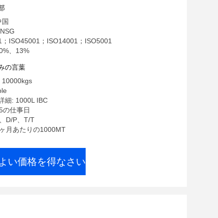
部
中国
NSG
1；ISO45001；ISO14001；ISO5001
0%、13%
みの言葉
0000kgs
le
: 1000L IBC
15の仕事日
、D/P、T/T
1ヶ月あたりの1000MT
よい価格を得なさい