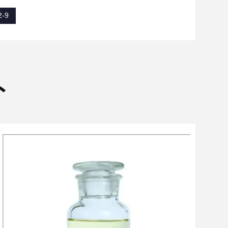
2-9
ト