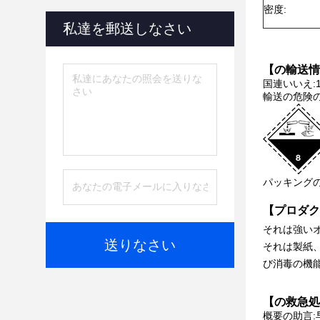
密度:
私達を郵送しなさい
【の輸送情
国連いいえ:1
輸送の危険の
パッキングのグ
【プロダク
それは強い
送りなさい
それは製紙、
び消毒の機
【の救急処
概要の助言