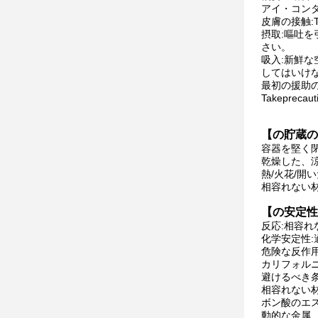
アイ・コン
皮膚の接触:
摂取:嘔吐
さい。
吸入:新鮮
してはいけ
最初の援助
Takeprecau
【の貯蔵の
容器を堅く
乾燥した、涼し
熱/火花/開
相容れない
【の安定性
反応:相容
化学安定性
危険な反作
カリフォル
避けるべき
相容れない
ボン酸のエ
動的な金属