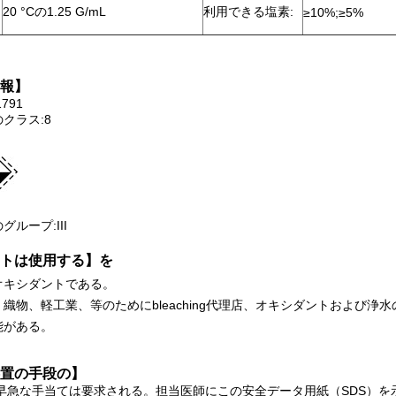
20 °Cの1.25 G/mL
利用できる塩素:
≥10%;≥5%
報】
791
クラス:8
ループ:III
トは使用する】を
オキシダントである。
織物、軽工業、等のためにbleaching代理店、オキシダントおよび浄水の
能がある。
置の手段の】
:早急な手当ては要求される。担当医師にこの安全データ用紙（SDS）を