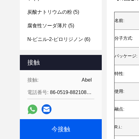
炭酸ナトリウムの粉
(5)
名前:
腐食性ソーダ薄片
(5)
分子方式:
N-ビニル-2-ピロリジノン
(6)
パッケージ:
接触
特性:
接触:
Abel
使用:
電話番号:
86-0519-88210855
融点:
R.i.:
今接触