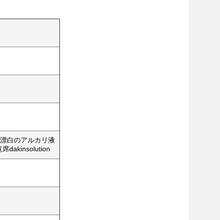
ーダ漂白のアルカリ液
席dakinsolution