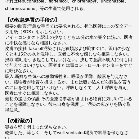
それはtebuconazole、florfenicol、chlorfenapyr、uniconazole、
chlormezanone、等の生産で使用される。
【の救急処置の手段の】
概要の助言:早急な手当ては要求される。担当医師にこの安全デー
タ用紙（SDS）を示しなさい。
アイ・コンタクト:沢山の少なくとも15分の水で完全に洗い、医者
に不快な感じなら相談しなさい。
皮膚の接触:Take off汚染された衣類および靴すぐに。沢山の少な
くとも15分の水と洗浄し、医者に不快な感じなら相談しなさい。
摂取:嘔吐を引き起こしてはいけない。決して意識不明人に何も口
で与えてはいけない。医者または毒コントロール センターをすぐ
に呼びなさい。
吸入:新鮮な空気への移動犠牲者。呼吸が困難、酸素を与えなさ
い。犠牲者が物質を摂取するか、または吸い込んだら蘇生を言う
のに口を使用してはいけない。呼吸しなくて、人工呼吸を与え、
医者にすぐに相談しなさい。
最初の援助の保護:その医療従事者が含まれる物質に気づいている
ことを保障しなさい。彼ら自身を保護し、汚染の広がりを防ぐ取
得注意。
【の貯蔵の】
容器を堅く閉まった保ちなさい。
乾燥した、涼しく、そしてwell-ventilated場所で容器を保ちなさ
い。