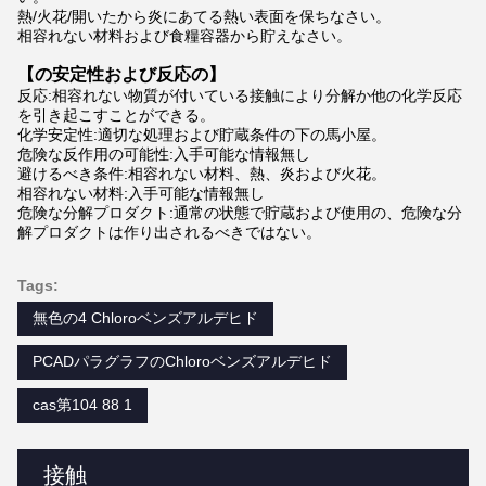
熱/火花/開いたから炎にあてる熱い表面を保ちなさい。
相容れない材料および食糧容器から貯えなさい。
【の安定性および反応の】
反応:相容れない物質が付いている接触により分解か他の化学反応
を引き起こすことができる。
化学安定性:適切な処理および貯蔵条件の下の馬小屋。
危険な反作用の可能性:入手可能な情報無し
避けるべき条件:相容れない材料、熱、炎および火花。
相容れない材料:入手可能な情報無し
危険な分解プロダクト:通常の状態で貯蔵および使用の、危険な分
解プロダクトは作り出されるべきではない。
Tags:
無色の4 Chloroベンズアルデヒド
PCADパラグラフのChloroベンズアルデヒド
cas第104 88 1
接触