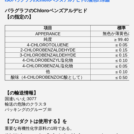
ISOパラグラフのChloroベンズアルデヒドの無色の水晶
パラグラフのChloroベンズアルデヒド
【の指定の】
項目
標準
無色か薄黄色の
APPERANCE
純度
≥ 99.40
4-CHLOROTOLUENE
≤ 0.05
2-CHLOROBENZALDEHYDE
≤ 0.15
3-CHLOROBENZAILDEHYDE
≤ 0.15
4-CHLOROBENZYL塩化物
≤ 0.10
4-CHLOROBENZAL塩化物
≤ 0.05
他
≤ 0.10
酸味（4-CHLOROBENZOIC酸として）
≤ 0.50
【の輸送情報】
国連いいえ:3077
輸送の危険のクラス:9
パッキングのグループ:III
【プロダクトは使用する】を
重要な有機性化学原料の1時である。