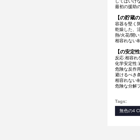
してはいけ
最初の援助
【の貯蔵の
容器を堅く
乾燥した、涼し
熱/火花/開
相容れない
【の安定性
反応:相容
化学安定性
危険な反作
避けるべき
相容れない
危険な分解
Tags:
無色の4 C