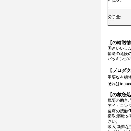
引点火:
分子量:
【の輸送情
国連いいえ:3
輸送の危険の
パッキングのグ
【プロダク
重要な有機
それはtebuco
【の救急処
概要の助言
アイ・コン
皮膚の接触:
摂取:嘔吐
さい。
吸入:新鮮