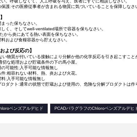
ない。呼吸しなくて、人工呼吸を与え、医者にすぐに相談しなさい。
の保護:その医療従事者が含まれる物質に気づいていることを保障しなさ
】
閉まった保ちなさい。
く、そしてwell-ventilated場所で容器を保ちなさい。
いたから炎にあてる熱い表面を保ちなさい。
材料および食糧容器から貯えなさい。
および反応の】
れない物質が付いている接触により分解か他の化学反応を引き起こすこと
:適切な処理および貯蔵条件の下の馬小屋。
用の可能性:入手可能な情報無し
条件:相容れない材料、熱、炎および火花。
材料:入手可能な情報無し
プロダクト:通常の状態で貯蔵および使用の、危険な分解プロダクトは作
hloroベンズアルデヒド
PCADパラグラフのChloroベンズアルデヒ