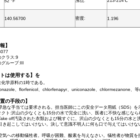
沸点:
213-214℃
52 °F
密度:
140.56700
1.196
報】
077
クラス:9
ループ:III
トは使用する】を
性化学原料の1時である。
nazole、florfenicol、chlorfenapyr、uniconazole、chlormez
置の手段の】
:早急な手当ては要求される。担当医師にこの安全データ用紙（SDS）を
タクト:沢山の少なくとも15分の水で完全に洗い、医者に不快な感じなら
Take off汚染された衣類および靴すぐに。沢山の少なくとも15分の
を引き起こしてはいけない。決して意識不明人に何も口で与えてはいけな
な空気への移動犠牲者。呼吸が困難、酸素を与えなさい。犠牲者が物質を