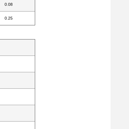
0.08
0.25