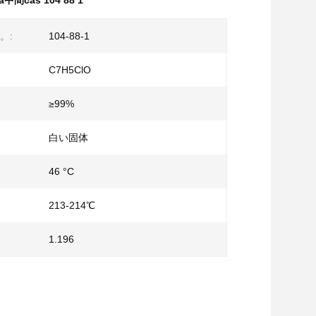
a中間cas 104 88 1
。:
104-88-1
C7H5ClO
≥99%
白い固体
46 °C
213-214℃
1.196