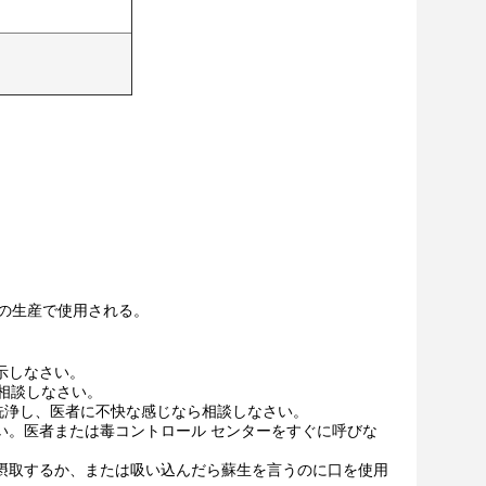
anone、等の生産で使用される。
示しなさい。
相談しなさい。
水と洗浄し、医者に不快な感じなら相談しなさい。
い。医者または毒コントロール センターをすぐに呼びな
摂取するか、または吸い込んだら蘇生を言うのに口を使用