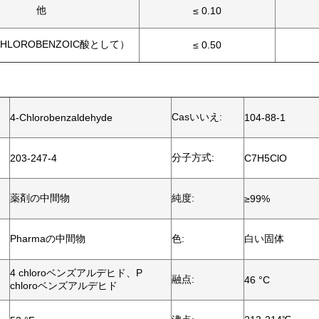
他
≤ 0.10
HLOROBENZOIC酸として）
≤ 0.50
Casいいえ:
4-Chlorobenzaldehyde
104-88-1
分子方式:
203-247-4
C7H5ClO
薬剤の中間物
純度:
≥99%
Pharmaの中間物
色:
白い固体
4 chloroベンズアルデヒド、P
融点:
46 °C
chloroベンズアルデヒド