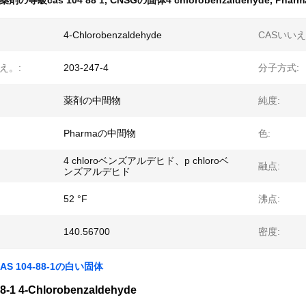
薬剤の等級cas 104 88 1
,
CNSGの固体4 chlorobenzaldehyde
,
Pharm
4-Chlorobenzaldehyde
CASいいえ
え。:
203-247-4
分子方式:
薬剤の中間物
純度:
Pharmaの中間物
色:
4 chloroベンズアルデヒド、p chloroベ
融点:
ンズアルデヒド
52 °F
沸点:
140.56700
密度:
S 104-88-1の白い固体
8-1 4-Chlorobenzaldehyde