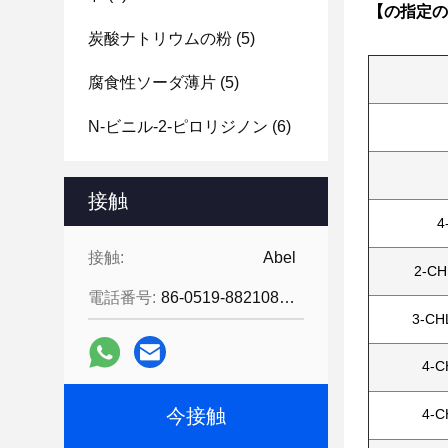
【の指定の
炭酸ナトリウムの粉
(5)
腐食性ソーダ薄片
(5)
N-ビニル-2-ピロリジノン
(6)
接触
4
接触:
Abel
2-C
電話番号:
86-0519-88210855
3-CH
4-
今接触
4-