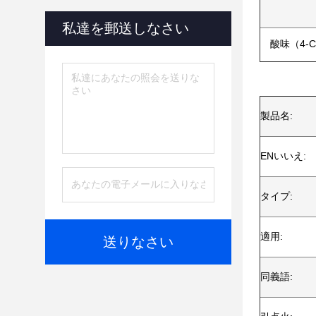
私達を郵送しなさい
酸味（4-C
製品名:
ENいいえ:
タイプ:
適用:
送りなさい
同義語: