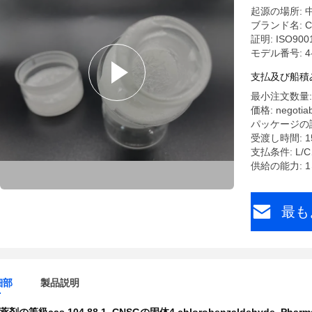
起源の場所: 
ブランド名: C
証明: ISO900
モデル番号: 4-Ch
支払及び船積
最小注文数量: 
価格: negotiab
パッケージの詳細
受渡し時間: 
支払条件: L/C
供給の能力: 
最も
細部
製品説明