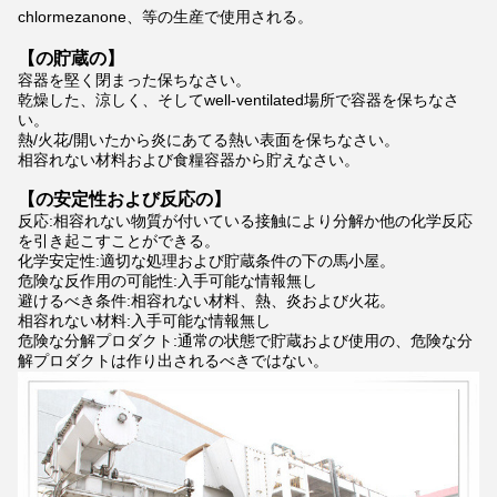
chlormezanone、等の生産で使用される。
【の貯蔵の】
容器を堅く閉まった保ちなさい。
乾燥した、涼しく、そしてwell-ventilated場所で容器を保ちなさ
い。
熱/火花/開いたから炎にあてる熱い表面を保ちなさい。
相容れない材料および食糧容器から貯えなさい。
【の安定性および反応の】
反応:相容れない物質が付いている接触により分解か他の化学反応
を引き起こすことができる。
化学安定性:適切な処理および貯蔵条件の下の馬小屋。
危険な反作用の可能性:入手可能な情報無し
避けるべき条件:相容れない材料、熱、炎および火花。
相容れない材料:入手可能な情報無し
危険な分解プロダクト:通常の状態で貯蔵および使用の、危険な分
解プロダクトは作り出されるべきではない。