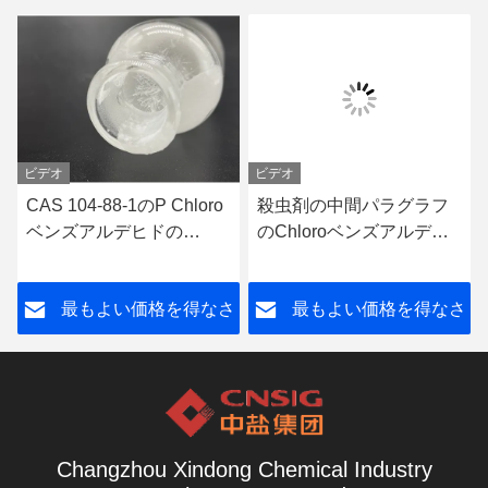
ビデオ
ビデオ
CAS 104-88-1のP Chloro
殺虫剤の中間パラグラフ
ベンズアルデヒドの
のChloroベンズアルデヒ
Pharmaの中間物
ドCAS 104-88-1
さ
最もよい価格を得なさ
最もよい価格を得なさ
い
い
Changzhou Xindong Chemical Industry