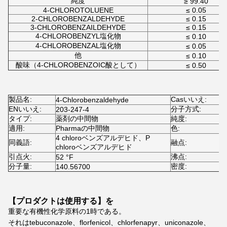
純度
≥ 99.40
4-CHLOROTOLUENE
≤ 0.05
2-CHLOROBENZALDEHYDE
≤ 0.15
3-CHLOROBENZAILDEHYDE
≤ 0.15
4-CHLOROBENZYL塩化物
≤ 0.10
4-CHLOROBENZAL塩化物
≤ 0.05
他
≤ 0.10
酸味（4-CHLOROBENZOIC酸として）
≤ 0.50
製品名:
Casいいえ:
4-Chlorobenzaldehyde
1
ENいいえ:
分子方式:
203-247-4
C
タイプ:
薬剤の中間物
純度:
≥
適用:
Pharmaの中間物
色:
4 chloroベンズアルデヒド、P
同義語:
融点:
4
chloroベンズアルデヒド
引点火:
沸点:
2
52 °F
分子量:
密度:
140.56700
1
【プロダクトは使用する】を
重要な有機性化学原料の1時である。
それはtebuconazole、florfenicol、chlorfenapyr、uniconazole、