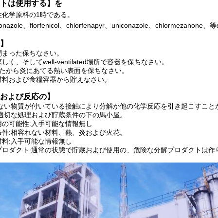
トは使用する】を
性化学原料の1時である。
nazole、florfenicol、chlorfenapyr、uniconazole、chlormez
】
閉まった保ちなさい。
く、そしてwell-ventilated場所で容器を保ちなさい。
いたから炎にあてる熱い表面を保ちなさい。
材料および食糧容器から貯えなさい。
および反応の】
れない物質が付いている接触により分解か他の化学反応を引き起こすこと
:適切な処理および貯蔵条件の下の馬小屋。
用の可能性:入手可能な情報無し
条件:相容れない材料、熱、炎および火花。
材料:入手可能な情報無し
プロダクト:通常の状態で貯蔵および使用の、危険な分解プロダクトは作