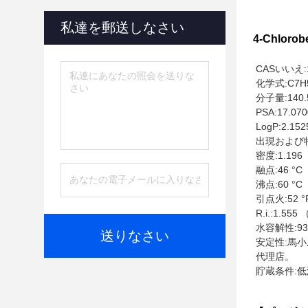
私達を郵送しなさい
4-Chlorob
CASいいえ:1
化学式:C7H
分子量:140.
PSA:17.070
LogP:2.152
出現および
密度:1.196
融点:46 °C
沸点:60 °C
引点火:52 °
R.i.:1.555
水容解性:935
送りなさい
安定性:馬
代理店。
貯蔵条件: