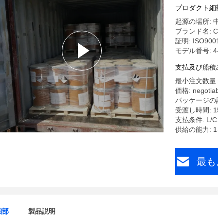
プロダクト細
起源の場所: 
ブランド名: C
証明: ISO900
モデル番号: 4-Ch
支払及び船積
最小注文数量: 
価格: negotiab
パッケージの詳細
受渡し時間: 
支払条件: L/C
供給の能力: 
最も
細部
製品説明