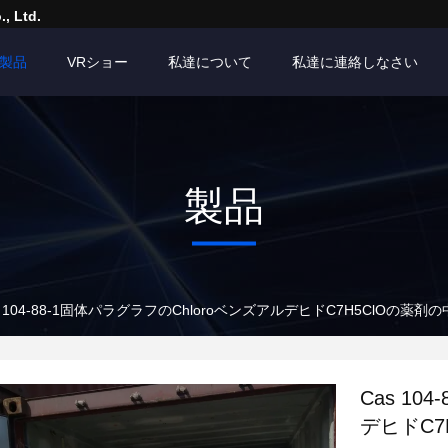
, Ltd.
製品
VRショー
私達について
私達に連絡しなさい
製品
s 104-88-1固体パラグラフのChloroベンズアルデヒドC7H5ClOの薬剤
Cas 10
デヒドC7