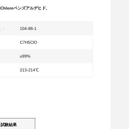
hloroベンズアルデヒド
,
。:
104-88-1
C7H5ClO
≥99%
213-214℃
試験結果