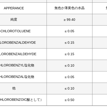
無色か薄黄色の水晶
APPERANCE
純度
≥ 99.40
-CHLOROTOLUENE
≤ 0.05
HLOROBENZALDEHYDE
≤ 0.15
LOROBENZAILDEHYDE
≤ 0.15
CHLOROBENZYL塩化物
≤ 0.10
CHLOROBENZAL塩化物
≤ 0.05
他
≤ 0.10
HLOROBENZOIC酸として）
≤ 0.50