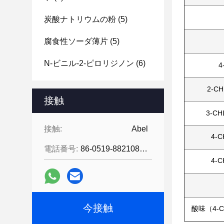
炭酸ナトリウムの粉
(5)
腐食性ソーダ薄片
(5)
N-ビニル-2-ピロリジノン
(6)
4
2-C
接触
3-CH
接触:
Abel
4-
電話番号:
86-0519-88210855
4-
今接触
酸味（4-C