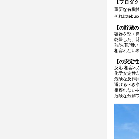
【プロダク
重要な有機
それはtebuco
【の貯蔵の
容器を堅く
乾燥した、涼し
熱/火花/開
相容れない
【の安定性
反応:相容
化学安定性
危険な反作
避けるべき
相容れない
危険な分解