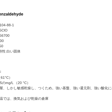
enzaldehyde
04-88-1
5ClO
56700
00
50
特性:白い固体
F
 （61°C）
のmg/L （20 °C）
小屋、しかし敏感乾燥し、つくため。強い基盤、強い還元剤、強い酸化に
低温では、換気および乾燥の倉庫