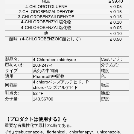
純度
≥ 99.40
4-CHLOROTOLUENE
≤ 0.05
2-CHLOROBENZALDEHYDE
≤ 0.15
3-CHLOROBENZAILDEHYDE
≤ 0.15
4-CHLOROBENZYL塩化物
≤ 0.10
4-CHLOROBENZAL塩化物
≤ 0.05
他
≤ 0.10
酸味（4-CHLOROBENZOIC酸として）
≤ 0.50
製品名:
Casいいえ:
4-Chlorobenzaldehyde
1
ENいいえ:
分子方式:
203-247-4
C
タイプ:
薬剤の中間物
純度:
≥
適用:
Pharmaの中間物
色:
4 chloroベンズアルデヒド、P
同義語:
融点:
4
chloroベンズアルデヒド
引点火:
沸点:
2
52 °F
分子量:
密度:
140.56700
1
【プロダクトは使用する】を
重要な有機性化学原料の1時である。
それはtebuconazole、florfenicol、chlorfenapyr、uniconazole、