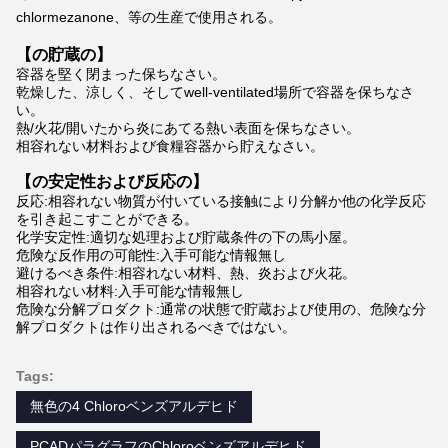
chlormezanone、等の生産で使用される。
【の貯蔵の】
容器を堅く閉まった保ちなさい。
乾燥した、涼しく、そしてwell-ventilated場所で容器を保ちなさ
い。
熱/火花/開いたから炎にあてる熱い表面を保ちなさい。
相容れない材料および食糧容器から貯えなさい。
【の安定性および反応の】
反応:相容れない物質が付いている接触により分解か他の化学反応
を引き起こすことができる。
化学安定性:適切な処理および貯蔵条件の下の馬小屋。
危険な反作用の可能性:入手可能な情報無し
避けるべき条件:相容れない材料、熱、炎および火花。
相容れない材料:入手可能な情報無し
危険な分解プロダクト:通常の状態で貯蔵および使用の、危険な分
解プロダクトは作り出されるべきではない。
Tags:
無色の4 Chloroベンズアルデヒド
PCADパラグラフのChloroベンズアルデヒド