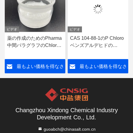
ビデオ
ビデオ
薬の作成のためのPharma
CAS 104-88-1のP Chloro
中間パラグラフのChloro
ベンズアルデヒドの
ベンズアルデヒド
Pharmaの中間物
さ
最もよい価格を得なさ
最もよい価格を得なさ
い
い
Changzhou Xindong Chemical Industry
Development Co., Ltd.
guoabch@chinasalt.com.cn