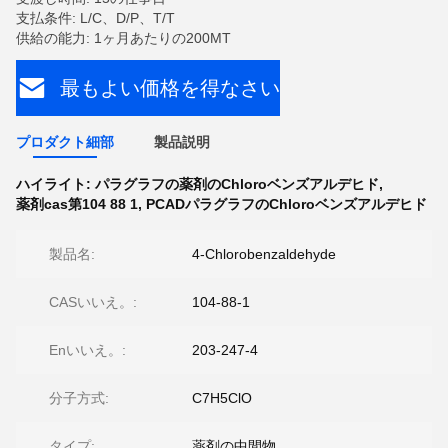
支払条件: L/C、D/P、T/T
供給の能力: 1ヶ月あたりの200MT
最もよい価格を得なさい
プロダクト細部
製品説明
ハイライト:
パラグラフの薬剤のChloroベンズアルデヒド
,
薬剤cas第104 88 1
,
PCADパラグラフのChloroベンズアルデヒド
製品名:
4-Chlorobenzaldehyde
CASいいえ。:
104-88-1
Enいいえ。:
203-247-4
分子方式:
C7H5ClO
タイプ:
薬剤の中間物